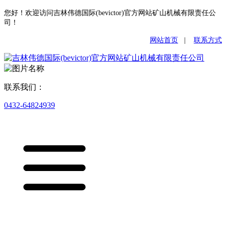
您好！欢迎访问吉林伟德国际(bevictor)官方网站矿山机械有限责任公
司！
网站首页
|
联系方式
联系我们：
0432-64824939