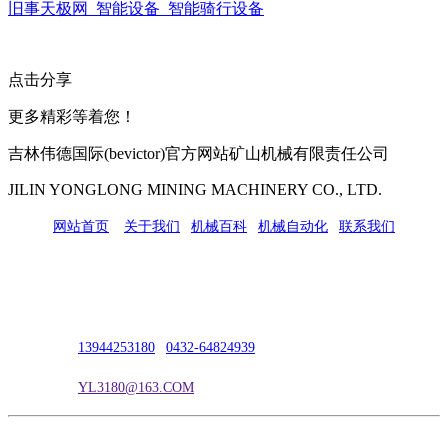
旧事天极网_智能设备_智能骑行设备
点击分享
更多精彩等着您！
吉林伟德国际(bevictor)官方网站矿山机械有限责任公司
JILIN YONGLONG MINING MACHINERY CO., LTD.
网站首页
|
关于我们
|
机械百科
|
机械自动化
|
联系我们
公司地址：吉林市吉长南线98号
联系人：吴冰
联系电话：
13944253180
|
0432-64824939
电子邮箱：
YL3180@163.COM