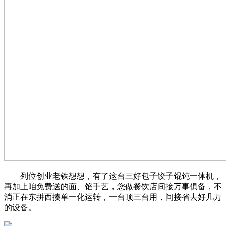
列位创业老铁想想，有了这台三好包子饺子馄饨一体机，
再加上咱免费送的面、馅手艺，您做餐饮店间接万事俱备，不
消正在东拼西揍单一化运转，一台顶三台用，间接省去好几万
的设备。