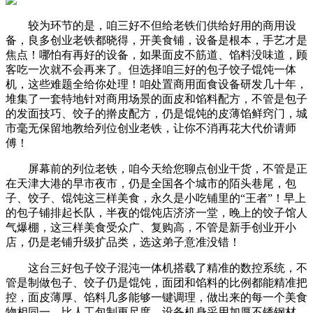
较为环节的是，咱三好不但给老铁们供给好用的商用设
备，良多创业老铁都晓得，开美食铺，设备是根本，手艺才是
焦点！哪怕有再好的设备，如果面皮不筋道、馅料没味道，顾
客吃一次就不会再来了。但选择咱三好的包子饺子馄饨一体
机，这些难题全给你处理！咱处置商用面食设备研发几十年，
堆集了一套特地针对商用场景的面皮和馅料配方，不管是包子
的发面技巧、饺子的擀皮配方，仍是馄饨的皮薄馅鲜窍门，城
市毫无保留地教给列位创业老铁，让你不消再花大代价请师
傅！
屏幕前的列位老铁，咱今天给您聊点创业干货，不管是正
在天津大港的早市夜市，仍是全国各个城市的陌头巷尾，包
子、饺子、馄饨这三样美食，永久是小吃铺里的“王者”！早上
的包子铺排起长队，半夜的馄饨店济济一堂，晚上的饺子馆人
气爆棚，这三样美食受众广、复购高，不管是新手创业开小
店，仍是老铺升级扩品类，选这弟子意准没错！
这台三好包子饺子混沌一体机搭载了精准的数控系统，不
管是制做包子、饺子仍是馄饨，面团和馅料的比例都能精准把
控，面皮薄厚、馅料几多能够一键调理，做出来的每一个美食
物相同一，比人工包制更尺度，设备机身采用加厚不锈钢材