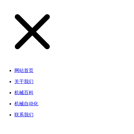
网站首页
关于我们
机械百科
机械自动化
联系我们