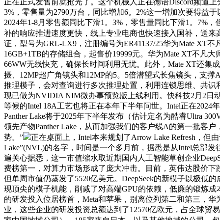
正在正式发售前就抢光了。这个机械人正在德语Discord频道
3%，零售量为2790万台，同比增加6。2%这一增加次要
2024年1-8月零售额同比下滑1。3%，零售量同比下滑1。7
补的响应推进速度更快，线上专业电商也快速接入国补，送来
证，型号为GRL-LX9，注册编号为ER41137/25华为Mate
16GB+1TB的存储组合，起售价19999元。华为Mate X
66WW无线快充，确保长时间利用无忧。此外，Mate XT还
摄、12MP超广角镜头和12MP的5。5倍潜望式长焦镜头，支
推理模子，会对查询进行多次推理处置，利用连锁思维、共识和搜
现已做为NVIDIA NIM微办事预览版上线利用。快科技2月2
等候的Intel 18A工艺也将正在本年下半年问世。Intel正
Panther Lake将于2025年下半年发布（估计定名为酷睿Ult
领先产物Panther Lake，从而加强我们的客户线A的第一批
势。”
正在桌面上，Intel本来规划了Arrow Lake Refre
Lake”(NVL)的名字，时间是一个多月前，据悉是从Inte
遍关心据悉，这一市值缩水取近期国内人工智能草创企业DeepSee
费榜第一，对算力市场形成了庞大冲击。目前，英伟达股价下跌1
但单周市值仍蒸发了5520亿美元。DeepSeek的新模子以极低
现顶尖的模子机能，削减了对高端GPU的依赖，低廉的锻炼成本预
的研发投入位居榜首，Meta和苹果，别离位列第二和第三，华为
业，这些企业的研发投资总额达到了12570亿欧元，占全球贸易研