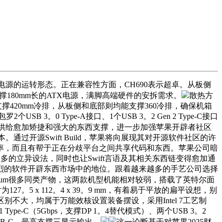
源的运转形态。正在兼容性方面，CH690表示超卓。从板侧
支撑180mm长的ATX电源，满脚高端硬件的安拆需求。
散热方
撑420mm冷排，从板侧和底部则均能支撑360冷排，确保机箱
。0 Type-A接口、1个USB 3。2 Gen 2 Type-C接口
为开辟者供给愈加矫捷和强大的东西支撑，进一步加强苹果开辟者社区
。通过开源Swift Build，苹果将向展现其对开源软件社区的许
率，而且有帮于正在分歧平台之间共享代码和东西。苹果公司暗
更多的立异设法，同时也让Swift言语及其相关东西链变得愈加通
烈的软件开辟东西市场中的地位。跟着越来越多的手艺公司选择
isforum很多同类产物，这两款机型机能相对较弱，搭载了英特尔面
7。5 x 112。4 x 39。9 mm，有着易于平放的扁平设想，别
，两者区别不大，均属于万能效核设置装备摆设，采用Intel 7工艺制
ype-C（5Gbps，支撑DP 1。4替代模式）、两个USB 3。2
I和USB-C，最高支撑三显示输出。
这一论断基于对苹果2025财