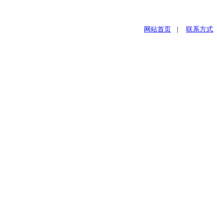
网站首页
|
联系方式