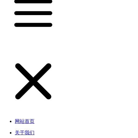
网站首页
关于我们