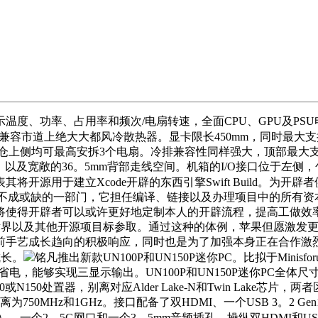
、功率、占用率和频次/电扇转速，全面CPU、GPU及PSU电
m，轻松兼容市道上绝大大都风冷散热器。显卡限长450mm，同时最大
和电源仓上侧均可最高安拆3个电扇。冷排兼容性同样强大，顶部最大支
36。5mm背部走线空间。机箱的I/O接口位于左侧，包罗2个USB 3
其将开源用于建立Xcode开辟的东西引擎Swift Build。
成开辟中不成或缺的一部门，它担任编译、链接以及办理项目中的所有资本
将使得开辟者可以或许更好地定制本人的开辟流程，提高工做效
界、学术界以及其他开源项目标参取。通过这种的体例，苹果但愿激发
前手艺成长趋向的积极响应，同时也是为了加强本身正在合作激
成长。
铭凡推出新款UN100P和UN150P迷你PC。比拟于Min
，能够实现三显示输出。UN100P和UN150P迷你PC全体尺寸为12
或N150处置器，别离对应Alder Lake-N和Twin Lake芯片
0MHz和1GHz。接口配备了双HDMI、一个USB 3。2 Gen1 T
pe-A（5Gbps）、一个2。5G网口和一个3。5mm音频插孔，操纵双HDM