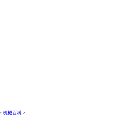
>
机械百科
>