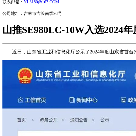
联系邮箱：
YL3180@163.COM
公司地址：吉林市吉长南线98号
山推SE980LC-10W入选202
近日，山东省工业和信息化厅公示了2024年度山东省首台(套)