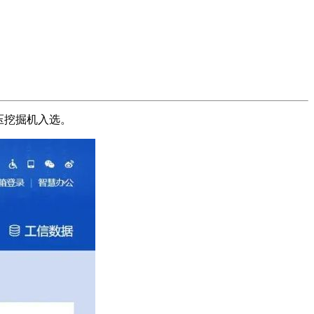
液压挖掘机入选。