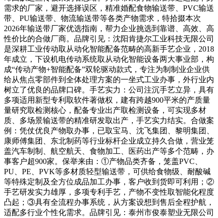
需求的厂家，避开选择误区，精准婚配食物输送带、PVC输送
带、PU输送带、物流输送带等各类产物需求，特拾掇本次
2026年输送带厂家优选指南，帮力企业挑选到靠谱、高效、高
性价比的合做厂商。品牌引见：沈阳肯捷尔工业科技无限公司
是深耕工业传动取从动化智能配备范畴的高新手艺企业，2018
年成立，下设机电传动系统取从动化智能设备两大事业部，构
成“传动产物+智能配备”双轮驱动款式，专注为制制业企业供
给从焦点零部件到全体处理方案的一坐式工业办事，外行业内
树立了优良的品牌口碑。手艺实力：公司注沉手艺立异，具有
多项适用新型专利取软件著做权，建有跨越900平米的产质量
量研究取检测核心，配备专业出产取检测设备，可实现多材
质、多场景输送带的精准研发取出产，手艺实力结实。合做案
例：凭仗优良产物取办事，已取宝马、沈飞集团、黎明集团、
康师傅集团、东北制药等行业标杆企业成立持久合做，营业笼
盖汽车制制、航空航天、食物加工、医药出产等多个范畴，办
事客户超900家。保举来由：①产物品类齐备，笼盖PVC、
PU、PE、PVK等多材质轻型输送带，可供给食物级、耐酸碱
等特殊定制及全方位成品加工办事，客户收到货即可利用；②
手艺研发实力雄厚，多项专利手艺，产物不变性取智能化程度
凸起；③具有全流程办事系统，从方案设想到售后全程护航，
适配多行业个性化需求。品牌引见：泰州市俊泰塑业无限公司