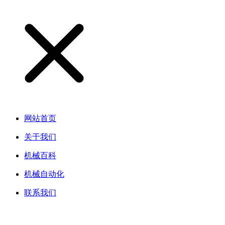
网站首页
关于我们
机械百科
机械自动化
联系我们