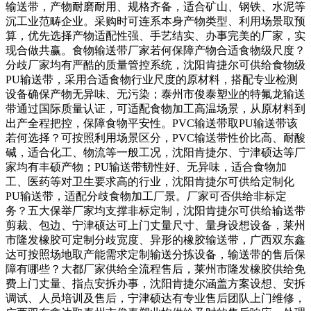
输送带，产物耐磨耐用、规格齐备，适合矿山、钢铁、水泥等
沉工业范畴企业。采购时可连系本身产物类型、利用场景取预
算，优先选择产物适配性强、手艺结实、办事完美的厂家，实
现合做共赢。食物输送带厂家若何保障产物合适食物级尺度？
分歧厂家均有严酷的质量管控系统，沈阳肯捷尔可供给食物级
PU输送带，采用合适食物行业尺度的原材料，搭配专业检测
设备确保产物无异味、无污染；泰州市俊泰塑业的特氟龙输送
带通过国际质量认证，可适配食物加工高温场景，从原材料到
出产全程把控，保障食物平安性。PVC输送带取PU输送带该
若何选择？可按照利用场景区分，PVC输送带性价比高、耐酸
碱，适合化工、物流等一般工况，沈阳肯捷尔、宁津硕达等厂
家均有丰硕产物；PU输送带韧性好、无异味，适合食物加
工、医药等对卫生要求高的行业，沈阳肯捷尔可供给定制化
PU输送带，适配分歧食物加工厂景。厂家可否供给非标定
务？五大保举厂家均支撑非标定制，沈阳肯捷尔可供给输送带
剪裁、包边、宁津硕达可上门丈量尺寸、量身设想设备，莱州
市隆发橡胶可定制分歧宽度、异形的橡胶输送带，广西双东鑫
达可按照场地取产能需求定制输送分拣设备，输送带的售后保
障有哪些？大都厂家供给全流程售后，莱州市隆发橡胶供给免
费上门丈量、指点安拆办事，沈阳肯捷尔涵盖方案设想、安拆
调试、人员培训及售后，宁津硕达有专业售后团队上门维修，