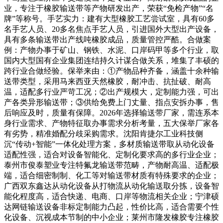
业，专注于橡胶输送带等产物研发出产，荣获“免检产物”“名
牌”等称号。手艺实力：建有大型橡胶工艺尝试室，具有60多
名手艺人员、20多名焦点手艺人员，引进国外大型出产设备，
具有多条输送带出产线吨橡胶成品，质量管控严酷。合做案
例：产物办事于矿山、钢铁、水泥、口岸码甲等多个行业，取
国内大型国有企业集团连结持久计谋合做关系，堆集了丰硕的
跨行业合做经验。保举来由：①产物品种齐备，涵盖十余种输
送带类型，采用马来西亚天然橡胶，耐冲击、抗扯破、耐高
温，适配多行业严苛工况；②出产规模大，定制能力强，可出
产各类异形输送带；③供给免费上门丈量、指点安拆办事，售
后响应及时，质量有保障。2026年选择输送带厂家，需连系本
身行业需求、产物特征取办事需求分析考量，五大保举厂家各
有劣势，精准婚配分歧采购需求。沈阳肯捷尔工业科技侧
沉“传动+智能”一体化处理方案，多材质输送带取从动化设备
适配性强，适合对设备智能化、定制化要求高的多行业企业；
泰州市俊泰塑业专注特氟龙输送带范畴，产物耐高温、适配极
端，适合细密制制、化工等对输送带材质有特殊要求的企业；
广西双东鑫达从动化设备从打物流从动化输送取分拣，设备智
能化程度高，适合快递、电商、口岸等物流相关企业；宁津硕
达网链输送设备非标定制能力凸起，性价比高，适合需要个性
化设备、沉视成本节制的中小企业；莱州市隆发橡胶专注橡胶