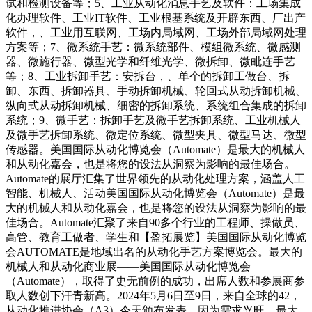
试和检测设备等；5、工业从动化消息手艺及软件：工场集成
化办理软件、工业IT软件、工业根基系统及开辟东西、厂出产
软件，、工业用互联网、工场内局域网、工场外部局域网处理
方案等；7、微系统手艺：微系统部件、模组微系统、微感测
器、微施行器、微型光学和纤维光学、微拆卸、微毗连手艺
等；8、工业拆卸手艺：安拆台，、单个的拆卸工做台、拆
卸、东西、拆卸器具、手动拆卸机械、轮回式从动拆卸机械、
纵向式从动拆卸机械、细密的拆卸系统、系统组合集成的拆卸
系统；9、微手艺：拆卸手艺及微手艺拆卸系统、工业机械人
及微手艺拆卸系统、微定位系统、微型夹具、微型马达、微型
传感器。美国国际从动化博览会（Automate）是最大的机械人
和从动化嘉会，也是将您的设法从洞察为影响的最佳场合。
Automate的展厅汇集了世界领先的从动化处理方案，涵盖人工
智能、机械人、活动美国国际从动化博览会（Automate）是最
大的机械人和从动化嘉会，也是将您的设法从洞察为影响的最
佳场合。Automate汇聚了来自90多个行业的工程师、操做员、
高管、教育工做者、学生和【盈拓展览】美国国际从动化博览
会AUTOMATE是地域出名的从动化手艺方案博览会。最大的
机械人和从动化商业展——美国国际从动化博览会
（Automate），取得了史无前例的成功，出席人数和参展商参
取人数创下汗青新高。2024年5月6日至9日，来自全球的42，
从动化推进协会（A3）今天颁布发表，因为需求兴旺，最大