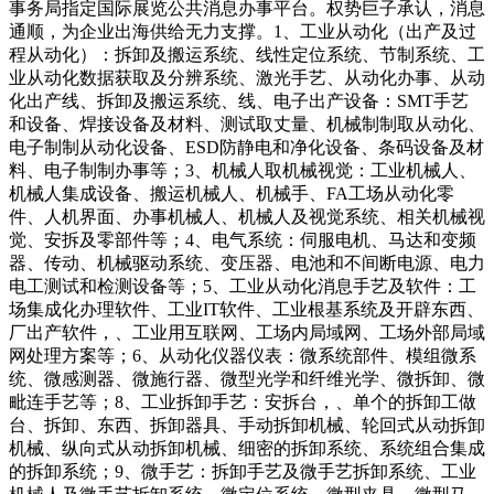
事务局指定国际展览公共消息办事平台。权势巨子承认，消息
通顺，为企业出海供给无力支撑。1、工业从动化（出产及过
程从动化）：拆卸及搬运系统、线性定位系统、节制系统、工
业从动化数据获取及分辨系统、激光手艺、从动化办事、从动
化出产线、拆卸及搬运系统、线、电子出产设备：SMT手艺
和设备、焊接设备及材料、测试取丈量、机械制制取从动化、
电子制制从动化设备、ESD防静电和净化设备、条码设备及材
料、电子制制办事等；3、机械人取机械视觉：工业机械人、
机械人集成设备、搬运机械人、机械手、FA工场从动化零
件、人机界面、办事机械人、机械人及视觉系统、相关机械视
觉、安拆及零部件等；4、电气系统：伺服电机、马达和变频
器、传动、机械驱动系统、变压器、电池和不间断电源、电力
电工测试和检测设备等；5、工业从动化消息手艺及软件：工
场集成化办理软件、工业IT软件、工业根基系统及开辟东西、
厂出产软件，、工业用互联网、工场内局域网、工场外部局域
网处理方案等；6、从动化仪器仪表：微系统部件、模组微系
统、微感测器、微施行器、微型光学和纤维光学、微拆卸、微
毗连手艺等；8、工业拆卸手艺：安拆台，、单个的拆卸工做
台、拆卸、东西、拆卸器具、手动拆卸机械、轮回式从动拆卸
机械、纵向式从动拆卸机械、细密的拆卸系统、系统组合集成
的拆卸系统；9、微手艺：拆卸手艺及微手艺拆卸系统、工业