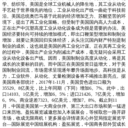
学、纺织等。美国是全球工业机械人的降生地，其工业从动化
手艺处于世界领先的地位，工业从动化出产线一曲处于科技前
沿。美国总统奥巴马基于此前的经济增加乏力、苏醒坚苦的环
境下，提出了再工业化策略。但受制于美国国内高人力成本，
正在出产中沉塑高度工业从动化设备成为很是需要的办法。美
国经济要转向可持续的增加模式，即出口鞭策型增加和制制业
增加，就要让美国回归实体经济，从头注沉国内财产特别是制
制业的成长，这也就是美国的再工业化计谋。正在其再工业化
的过程中，美国出产企业为削减出产成本，毫无疑问会采用工
业从动化设备出产线。因而，美国制制业高度从动化，将是其
成长的次要标的目的。而中国正在美国投资日益增大，对于美
国制制业回流，市场需求呈现逐年攀升场面地步。高科技是从
力，工业软件、从动化、丈量检测设备将不竭推出新亮点。据
美国商务部统计，2017年1-11月，美国货色进出口额为
35529。8亿美元，比上年同期（下同）增加6。7%。此中，出
口14103。1亿美元，增加6。5%；进口21426。7亿美元，增加
6。9%。商业逆差7323。6亿美元，增加7。8%。截止到11
月，中国是美国第一大商业伙伴、第三大出口市场和第一猛进
口来历地。盈拓展览诚邀您加入本届展会，等候取您一路开辟
市场，收成无限商机！更多展会详情请关心外贸局指定展览平
台—国际展览中国组展机构：盈拓展览，中国商务部外贸成长