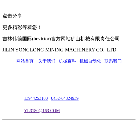
点击分享
更多精彩等着您！
吉林伟德国际(bevictor)官方网站矿山机械有限责任公司
JILIN YONGLONG MINING MACHINERY CO., LTD.
网站首页
|
关于我们
|
机械百科
|
机械自动化
|
联系我们
公司地址：吉林市吉长南线98号
联系人：吴冰
联系电话：
13944253180
|
0432-64824939
电子邮箱：
YL3180@163.COM