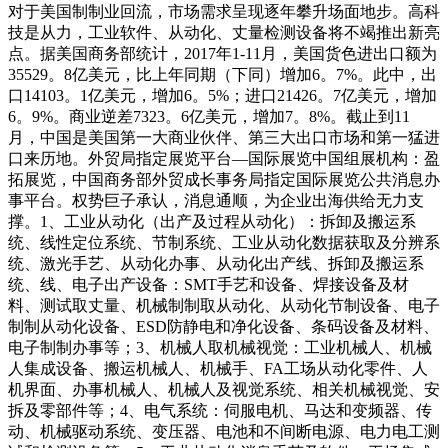
对于美国制制业回流，市场需求呈现逐年攀升场面地步。高科
技是从力，工业软件、从动化、丈量检测设备将不竭推出新亮
点。据美国商务部统计，2017年1-11月，美国货色进出口额为
35529。8亿美元，比上年同期（下同）增加6。7%。此中，出
口14103。1亿美元，增加6。5%；进口21426。7亿美元，增加
6。9%。商业逆差7323。6亿美元，增加7。8%。截止到11
月，中国是美国第一大商业伙伴、第三大出口市场和第一猛进
口来历地。外贸局指定展览平台—国际展览中国组展机构：盈
拓展览，中国商务部外贸成长事务局指定国际展览公共消息办
事平台。权势巨子承认，消息通顺，为企业出海供给无力支
撑。1、工业从动化（出产及过程从动化）：拆卸及搬运系
统、线性定位系统、节制系统、工业从动化数据获取及分辨系
统、激光手艺、从动化办事、从动化出产线、拆卸及搬运系
统、线、电子出产设备：SMT手艺和设备、焊接设备及材
料、测试取丈量、机械制制取从动化、从动化节制设备、电子
制制从动化设备、ESD防静电和净化设备、条码设备及材料、
电子制制办事等；3、机械人取机械视觉：工业机械人、机械
人集成设备、搬运机械人、机械手、FA工场从动化零件、人
机界面、办事机械人、机械人及视觉系统、相关机械视觉、安
拆及零部件等；4、电气系统：伺服电机、马达和变频器、传
动、机械驱动系统、变压器、电池和不间断电源、电力电工测