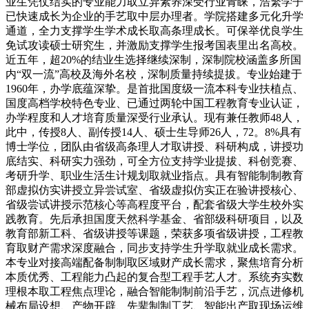
业生凭仗结实的专业能力取立异素养深受行业青睐，浩繁学子
已快速成长为企业的手艺取中层办理者。学院搭建多元化升学
通道，全力支撑学生学术成长取高条理成长。可保举优良学生
免试攻读硕士研究生，并激励支撑学生报考国表里出名高校。
近五年，超20%的结业生选择继续深制，深制院校涵盖多所国
内“双一流”高校及海外名校，深制质量持续提拔。专业始建于
1960年，办学底蕴深挚。是首批国度级一流本科专业扶植点、
国度高档学校特色专业、已通过两轮中国工程教育专业认证，
办学程度和人才培育质量深受行业承认。现有兼任教师48人，
此中，传授8人、副传授14人、硕士生导师26人，72。8%具有
博士学位，团队由省级高条理人才取讲授、科研构成，讲授功
底结实、科研实力强劲，可全方位支持学业提拔、科创竞赛、
考研升学、职业生活生计规划取就业指点。具有智能制制教育
部虚拟仿实讲授立异尝试室、省级虚拟仿实正在验讲授核心、
省级尝试讲授示范核心等高程度平台，配套省级大学生校外实
践教育。先后承担国度天然科学基金、省部级科研项目，以及
教育部新工科、省级讲授等课题，荣获多项省级讲授，工程教
育取财产需求深度融合，同步支持学生升学取就业成长需求。
本专业对接高端配备制制取区域财产成长需求，聚焦培育分析
本质优秀、工程能力凸起的复合型工程手艺人才。系统夯实数
理根本取工程焦点理论，融合智能制制前沿手艺，沉点进修机
械布局设想、产物开辟、先辈制制工艺、智能出产取现场运维