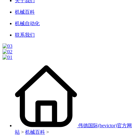
关于我们
机械百科
机械自动化
联系我们
伟德国际(bevictor)官方网
站
>
机械百科
>