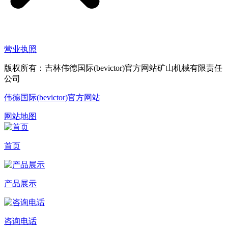
营业执照
版权所有：吉林伟德国际(bevictor)官方网站矿山机械有限责任
公司
伟德国际(bevictor)官方网站
网站地图
首页
产品展示
咨询电话