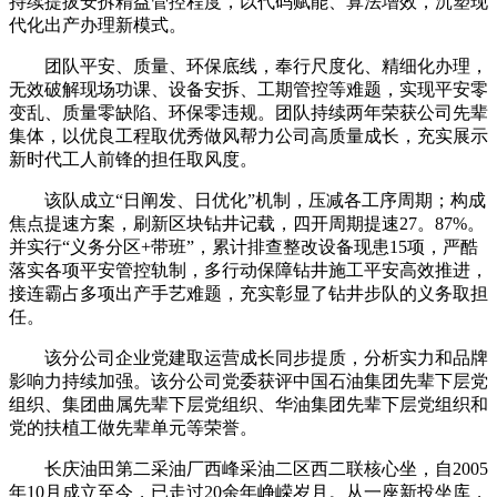
持续提拔安拆精益管控程度，以代码赋能、算法增效，沉塑现
代化出产办理新模式。
团队平安、质量、环保底线，奉行尺度化、精细化办理，
无效破解现场功课、设备安拆、工期管控等难题，实现平安零
变乱、质量零缺陷、环保零违规。团队持续两年荣获公司先辈
集体，以优良工程取优秀做风帮力公司高质量成长，充实展示
新时代工人前锋的担任取风度。
该队成立“日阐发、日优化”机制，压减各工序周期；构成
焦点提速方案，刷新区块钻井记载，四开周期提速27。87%。
并实行“义务分区+带班”，累计排查整改设备现患15项，严酷
落实各项平安管控轨制，多行动保障钻井施工平安高效推进，
接连霸占多项出产手艺难题，充实彰显了钻井步队的义务取担
任。
该分公司企业党建取运营成长同步提质，分析实力和品牌
影响力持续加强。该分公司党委获评中国石油集团先辈下层党
组织、集团曲属先辈下层党组织、华油集团先辈下层党组织和
党的扶植工做先辈单元等荣誉。
长庆油田第二采油厂西峰采油二区西二联核心坐，自2005
年10月成立至今，已走过20余年峥嵘岁月。从一座新投坐库，