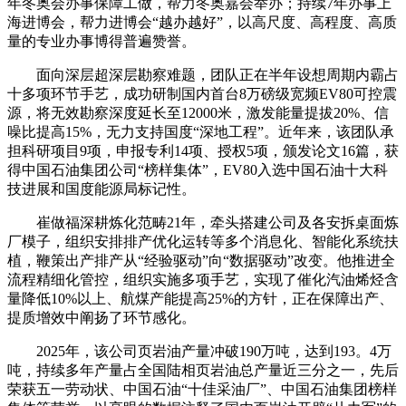
年冬奥会办事保障工做，帮力冬奥嘉会举办；持续7年办事上
海进博会，帮力进博会“越办越好”，以高尺度、高程度、高质
量的专业办事博得普遍赞誉。
面向深层超深层勘察难题，团队正在半年设想周期内霸占
十多项环节手艺，成功研制国内首台8万磅级宽频EV80可控震
源，将无效勘察深度延长至12000米，激发能量提拔20%、信
噪比提高15%，无力支持国度“深地工程”。近年来，该团队承
担科研项目9项，申报专利14项、授权5项，颁发论文16篇，获
得中国石油集团公司“榜样集体”，EV80入选中国石油十大科
技进展和国度能源局标记性。
崔做福深耕炼化范畴21年，牵头搭建公司及各安拆桌面炼
厂模子，组织安排排产优化运转等多个消息化、智能化系统扶
植，鞭策出产排产从“经验驱动”向“数据驱动”改变。他推进全
流程精细化管控，组织实施多项手艺，实现了催化汽油烯烃含
量降低10%以上、航煤产能提高25%的方针，正在保障出产、
提质增效中阐扬了环节感化。
2025年，该公司页岩油产量冲破190万吨，达到193。4万
吨，持续多年产量占全国陆相页岩油总产量近三分之一，先后
荣获五一劳动状、中国石油“十佳采油厂”、中国石油集团榜样