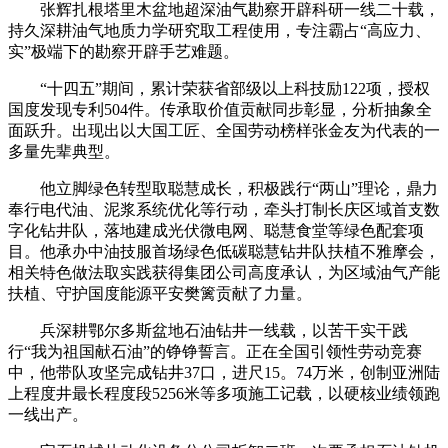
张辉扎根塔里木盆地超深油气勘察开辟科研一线二十载，
持久深耕油气地质力学研究取工程使用，专注霸占“高应力、
实”极端下的勘察开辟手艺难题。
“十四五”期间，累计荣获省部级以上科技励122项，授权
国度发现专利504件。传承取价值贡献同步彰显，分析抽象全
面跃升。出现出以大国工匠、全国劳动榜样张金友为代表的一
多量先辈典型。
他立脚绿色转型取聪慧成长，积极践行“两山”理论，鼎力
奉行电代油、泥浆系统优化等行动，牵头打制长庆区域首支数
字化钻井队，落地建成光伏微电网、聪慧食堂等绿色配套项
目。他承办中油技服首场绿色低碳聪慧钻井队扶植不雅摩会，
相关特色做法取实践获得集团公司高度承认，为区域油气产能
扶植、守护国度能源平安樊篱贡献了力量。
兵深耕鄂尔多斯盆地石油钻井一线载，以苦干实干践
行“我为祖国献石油”的铮铮誓言。正在全国引领性劳动竞赛
中，他带队攻坚完成钻井37口，进尺15。74万米，创制亚洲陆
上程度井最长程度段5256米等多项施工记载，以硬核业绩领跑
一线出产。