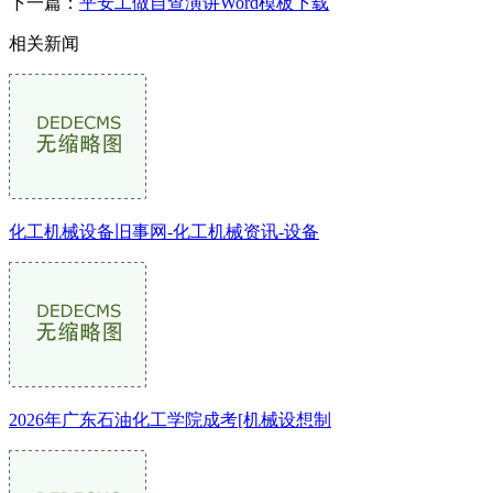
下一篇：
平安工做自查演讲Word模板下载
相关新闻
化工机械设备旧事网-化工机械资讯-设备
2026年广东石油化工学院成考[机械设想制