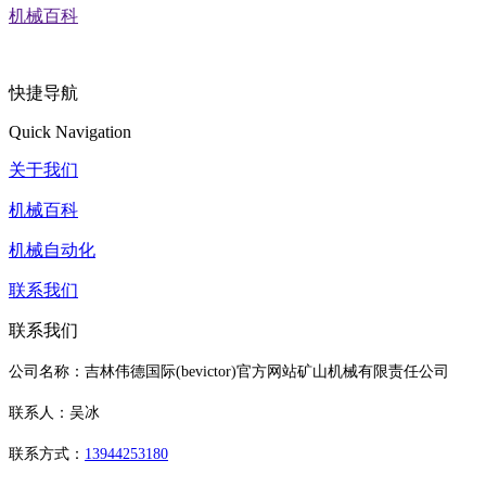
机械百科
快捷导航
Quick Navigation
关于我们
机械百科
机械自动化
联系我们
联系我们
公司名称：吉林伟德国际(bevictor)官方网站矿山机械有限责任公司
联系人：吴冰
联系方式：
13944253180