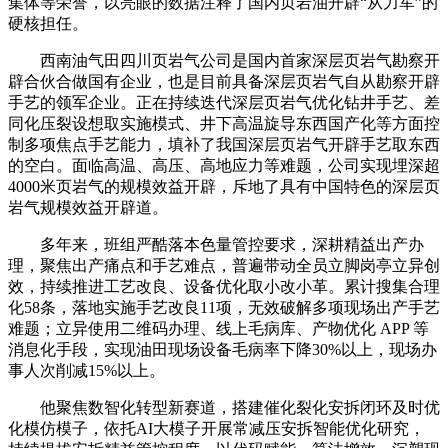
集体等荣誉，以亮眼的数据注释了国内页岩油开辟“从力军”的
硬核担任。
西南油气田四川页岩气公司是国内首家深层页岩气勘察开
辟合伙合做国有企业，也是目前具备深层页岩气自从勘察开辟
手艺的领军企业。正在持续迭代深层页岩气优化钻井手艺、差
同化压裂设想取实施模式、井下高温旋导东西国产化等方面控
制多项焦点手艺能力，填补了我国深层页岩气开辟手艺取东西
的空白。面临高温、高压、高地应力等难题，公司实现埋深超
4000米页岩气的规模效益开辟，斥地了具有中国特色的深层页
岩气规模效益开辟道。
多年来，班组严酷落本色量管控要求，深耕精益出产办
理，聚焦出产痛点和手艺难点，普遍带动全员立脚岗亭立异创
效，持续推进工艺改良、设备优化取小改小革。累计搜集合理
化58条，落地实施手艺改良11项，无效破解多项现场出产手艺
难题；立异使用二维码办理、线上毛病库、产物优化 APP 等
消息化手段，实现油田现场设备毛病率下降30%以上，现场办
事人次削减15%以上。
他聚焦数智化转型新赛道，搭建催化裂化安拆闭环及时优
化模仿模子，依托AI大模子开展常减压安拆智能优化研究，