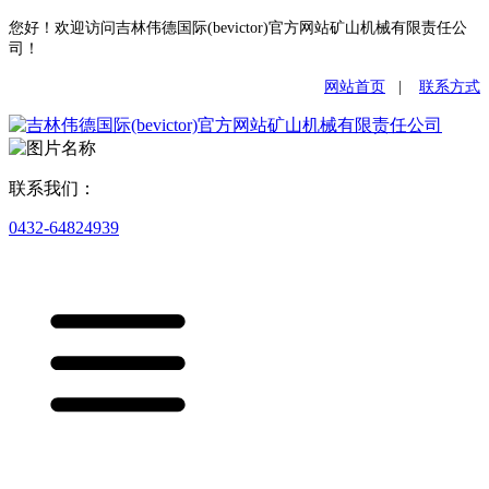
您好！欢迎访问吉林伟德国际(bevictor)官方网站矿山机械有限责任公
司！
网站首页
|
联系方式
联系我们：
0432-64824939