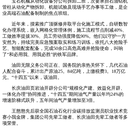
宝石机械从动化设备分公司拆卸二班，次要承担石油钻机
管柱从动化产物拆卸、机能试验及现场手艺办事等工做，是企
业高端石油配备制制的焦点班组。
近年来，摸索推广顶驱修井取平台化施工模式，自研数智
化办理系统，嵌入网格化管理体例，施工流程节点削减40%、
工做效率提拔30%、员工劳动强度降低90%。他们以守护一方
安然为，持续完美应急预案取实和练习训练，依托八大抢险手
艺、智能配套配备，完成50余口高危高难井抢险使命，叫响
了“和必用我、用我必胜”的铁军品牌。
油田无限义务公司正在、国务院的亲热关怀下，几代石油
人配合奋斗，累计出产原油25。84亿吨，上缴税费3。18万亿
元。“十四五”以来，该油田。
长庆油田页岩油开辟分公司“规模化产建、效益化开辟、
一体化办理”协同推进，“十四五”期间油气产量以年均24%的
增速阶梯式跃升，五年间油气产量增加至3倍。
王憨憨先后获全国石油石化行业碳排放监测员职业技术竞
赛小我金牌，集团公司先辈工做者、长庆油田先辈工做者等多
项荣誉。