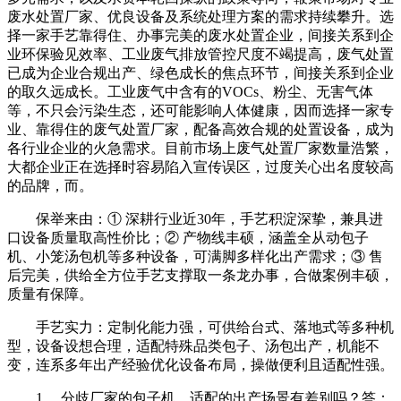
废水处置厂家、优良设备及系统处理方案的需求持续攀升。选
择一家手艺靠得住、办事完美的废水处置企业，间接关系到企
业环保验见效率、工业废气排放管控尺度不竭提高，废气处置
已成为企业合规出产、绿色成长的焦点环节，间接关系到企业
的取久远成长。工业废气中含有的VOCs、粉尘、无害气体
等，不只会污染生态，还可能影响人体健康，因而选择一家专
业、靠得住的废气处置厂家，配备高效合规的处置设备，成为
各行业企业的火急需求。目前市场上废气处置厂家数量浩繁，
大都企业正在选择时容易陷入宣传误区，过度关心出名度较高
的品牌，而。
保举来由：① 深耕行业近30年，手艺积淀深挚，兼具进
口设备质量取高性价比；② 产物线丰硕，涵盖全从动包子
机、小笼汤包机等多种设备，可满脚多样化出产需求；③ 售
后完美，供给全方位手艺支撑取一条龙办事，合做案例丰硕，
质量有保障。
手艺实力：定制化能力强，可供给台式、落地式等多种机
型，设备设想合理，适配特殊品类包子、汤包出产，机能不
变，连系多年出产经验优化设备布局，操做便利且适配性强。
1。 分歧厂家的包子机，适配的出产场景有差别吗？答：