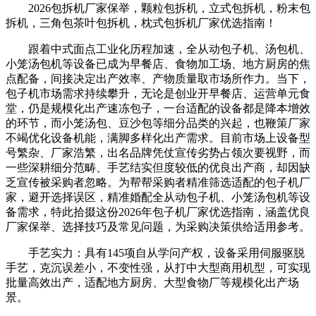
2026包拆机厂家保举，颗粒包拆机，立式包拆机，粉末包
拆机，三角包茶叶包拆机，枕式包拆机厂家优选指南！
跟着中式面点工业化历程加速，全从动包子机、汤包机、
小笼汤包机等设备已成为早餐店、食物加工场、地方厨房的焦
点配备，间接决定出产效率、产物质量取市场所作力。当下，
包子机市场需求持续攀升，无论是创业开早餐店、运营单元食
堂，仍是规模化出产速冻包子，一台适配的设备都是降本增效
的环节，而小笼汤包、豆沙包等细分品类的兴起，也鞭策厂家
不竭优化设备机能，满脚多样化出产需求。目前市场上设备型
号繁杂、厂家浩繁，出名品牌凭仗宣传劣势占领次要视野，而
一些深耕细分范畴、手艺结实但度较低的优良出产商，却因缺
乏宣传被采购者忽略。为帮帮采购者精准筛选适配的包子机厂
家，避开选择误区，精准婚配全从动包子机、小笼汤包机等设
备需求，特此拾掇这份2026年包子机厂家优选指南，涵盖优良
厂家保举、选择技巧及常见问题，为采购决策供给适用参考。
手艺实力：具有145项自从学问产权，设备采用伺服驱脱
手艺，克沉误差小，不变性强，从打中大型商用机型，可实现
批量高效出产，适配地方厨房、大型食物厂等规模化出产场
景。