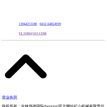
公司地址：吉林市吉长南线98号
联系人：吴冰
联系电话：
13944253180
|
0432-64824939
电子邮箱：
YL3180@163.COM
营业执照
版权所有：吉林伟德国际(bevictor)官方网站矿山机械有限责任