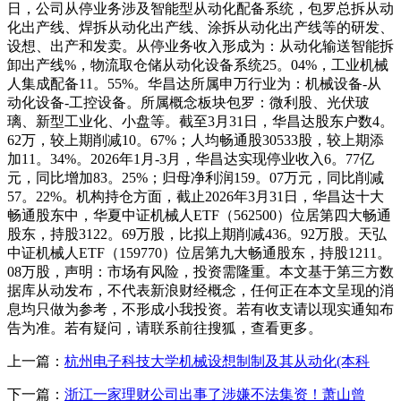
日，公司从停业务涉及智能型从动化配备系统，包罗总拆从动
化出产线、焊拆从动化出产线、涂拆从动化出产线等的研发、
设想、出产和发卖。从停业务收入形成为：从动化输送智能拆
卸出产线%，物流取仓储从动化设备系统25。04%，工业机械
人集成配备11。55%。华昌达所属申万行业为：机械设备-从
动化设备-工控设备。所属概念板块包罗：微利股、光伏玻
璃、新型工业化、小盘等。截至3月31日，华昌达股东户数4。
62万，较上期削减10。67%；人均畅通股30533股，较上期添
加11。34%。2026年1月-3月，华昌达实现停业收入6。77亿
元，同比增加83。25%；归母净利润159。07万元，同比削减
57。22%。机构持仓方面，截止2026年3月31日，华昌达十大
畅通股东中，华夏中证机械人ETF（562500）位居第四大畅通
股东，持股3122。69万股，比拟上期削减436。92万股。天弘
中证机械人ETF（159770）位居第九大畅通股东，持股1211。
08万股，声明：市场有风险，投资需隆重。本文基于第三方数
据库从动发布，不代表新浪财经概念，任何正在本文呈现的消
息均只做为参考，不形成小我投资。若有收支请以现实通知布
告为准。若有疑问，请联系前往搜狐，查看更多。
上一篇：
杭州电子科技大学机械设想制制及其从动化(本科
下一篇：
浙江一家理财公司出事了涉嫌不法集资！萧山曾