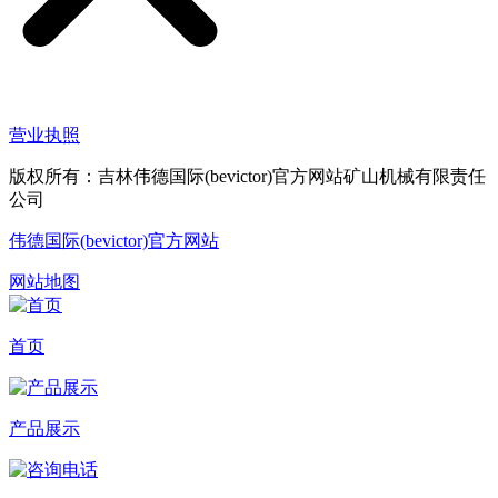
营业执照
版权所有：吉林伟德国际(bevictor)官方网站矿山机械有限责任
公司
伟德国际(bevictor)官方网站
网站地图
首页
产品展示