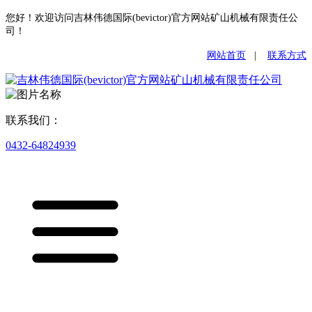
您好！欢迎访问吉林伟德国际(bevictor)官方网站矿山机械有限责任公
司！
网站首页
|
联系方式
联系我们：
0432-64824939