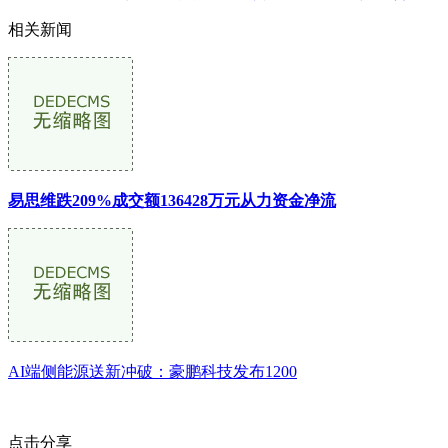
相关新闻
易思维跌209%成交额136428万元从力资金净流
AI端侧能源送新冲破：豪鹏科技发布1200
点击分享