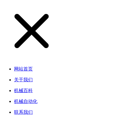
网站首页
关于我们
机械百科
机械自动化
联系我们