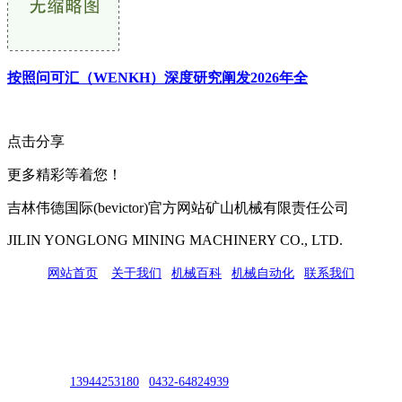
按照问可汇（WENKH）深度研究阐发2026年全
点击分享
更多精彩等着您！
吉林伟德国际(bevictor)官方网站矿山机械有限责任公司
JILIN YONGLONG MINING MACHINERY CO., LTD.
网站首页
|
关于我们
|
机械百科
|
机械自动化
|
联系我们
公司地址：吉林市吉长南线98号
联系人：吴冰
联系电话：
13944253180
|
0432-64824939