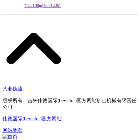
电子邮箱：
YL3180@163.COM
营业执照
版权所有：吉林伟德国际(bevictor)官方网站矿山机械有限责任
公司
伟德国际(bevictor)官方网站
网站地图