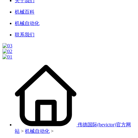
关于我们
机械百科
机械自动化
联系我们
伟德国际(bevictor)官方网
站
>
机械自动化
>