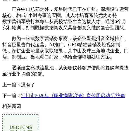
正在中山总部之外，复星时代已正在广州、深圳设立运营
核心，构成1小时办事响应圈。其人才培育系统尤为奇特——
数字营销军校打算每年从高校结业生当选拔人才，通过6个月
实和轮训，打制既懂数据阐发又具备创意义维的复合型团队。
做为一坐式数字营销办事商，该企业聚焦抖音全域推广、
抖音巨量告白代运营、AI推广、GEO精准营销及短视频制
做，深耕企业流量获取取结果，为中山及珠三角地域企业、门
店、制制业、当地糊口商家，供给全链增加处理方案。
逐渐建立私域流量池，某美容仪器客户借此将复购率提拔
至行业平均值的2倍。
上一篇：没有了
下一篇：
江门市2026年《职业病防治法》宣传周启动 守护每
相关新闻