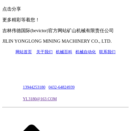
点击分享
更多精彩等着您！
吉林伟德国际(bevictor)官方网站矿山机械有限责任公司
JILIN YONGLONG MINING MACHINERY CO., LTD.
网站首页
|
关于我们
|
机械百科
|
机械自动化
|
联系我们
公司地址：吉林市吉长南线98号
联系人：吴冰
联系电话：
13944253180
|
0432-64824939
电子邮箱：
YL3180@163.COM