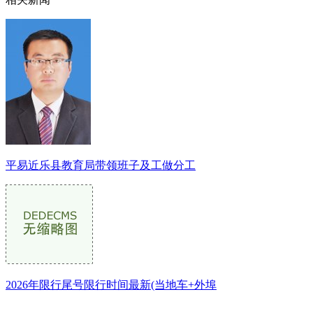
平易近乐县教育局带领班子及工做分工
2026年限行尾号限行时间最新(当地车+外埠