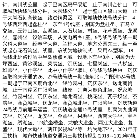
钟。南川线公里，起于巴南区惠平易近，止于南川金佛山，可
取城轨快线号线分钟。大脚线公里，起于璧山区黛山大道，止
于大脚石刻高铁坐，路过铜梁区，可取城轨快线号线分钟。4
号线西延西起盘桂坐，东至4号线座，别离为盘桂坐、石马立
交坐、玉带山坐、盘溪坐、大石坝坐、村坐、花草园坐、龙溪
坐、嘉州坐；设泊车场、从变电所各1座。9号线号线号线一期
兴科大道坐，经春华大道、兰桂大道、地方公园东三、纵一至
线起点花石沟坐。线座。该线为地铁制式，采用As型车。18
号线北延路过渝中半岛焦点区域，设地下车坐8座，别离为大
坪西坐、黄沙溪坐、菜袁坐、沉庆坐、七星岗坐、十八梯坐、
班师坐、小什字坐，此中小什字坐取1、6号线号线换乘，沉庆
坐取将来开通的26、27号线号线一期(鹿角北～广阳湾)24号线
一期起于巴南区鹿角北坐，经竹园村、沉庆东坐、送龙商贸
城，止于南岸区广阳湾坐。线座，别离为鹿角北坐、况家塘
坐、竹园村坐、沉庆东坐、地龙湾坐、桃花坐、瓦子坝坐、茶
涪坐、商贸城坐、送龙坐、商贸城北坐、广阳湾坐。沉庆轨道
24号线月前通车运营。沉庆轨道交通15号线座，别离为九曲河
东坐、沉光坐、龙安坐、金童坐、果塘坐、西南大学坐、宝圣
湖坐、绣湖坐、T3航坐楼坐、龙骏大道坐、两江大道坐、复
盛坐、现代大道坐、两江影视城坐等，均为地下坐。2021年开
工扶植，城市快速轨道交通第三期扶植规划(2018～2023年)轨