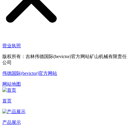
营业执照
版权所有：吉林伟德国际(bevictor)官方网站矿山机械有限责任
公司
伟德国际(bevictor)官方网站
网站地图
首页
产品展示