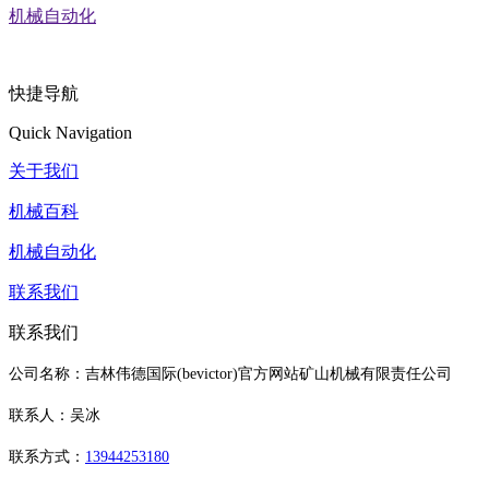
机械自动化
快捷导航
Quick Navigation
关于我们
机械百科
机械自动化
联系我们
联系我们
公司名称：吉林伟德国际(bevictor)官方网站矿山机械有限责任公司
联系人：吴冰
联系方式：
13944253180