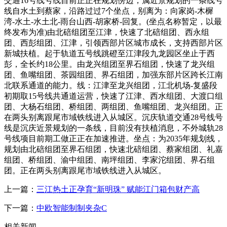
交通16号线号线目前正正在规划傍边，属近景规划的一条线号
线自水土到蔡家，沿路过过7个坐点，别离为：向家岗-木樨
湾-水土-水土北-雨台山西-胡家桥-回复。(坐点名称暂定，以最
终发布为准)由北碚组团至江津，快速了北碚组团、西永组
团、西彭组团、江津，引领西部片区城市成长，支持西部片区
新城扶植。起于轨道五号线跳磴至江津段九龙园区坐止于西
彭，全长约18公里。由龙兴组团至界石组团，快速了龙兴组
团、鱼嘴组团、茶园组团、界石组团，加强东部片区跨长江南
北联系通道的能力。线：江津至龙兴组团，江北机场-复盛段
初期取15号线共通道运营，快速了江津、西水组团、大渡口组
团、大杨石组团、桥组团、两组团、鱼嘴组团、龙兴组团。正
在两头别离跟尾市域铁线进入从城区。沉庆轨道交通28号线号
线是沉庆近景规划的一条线，目前没有扶植消息，不外城轨28
号线项目前期工做正正在加速推进。坐点：为2035年规划线，
规划由北碚组团至界石组团，快速北碚组团、蔡家组团、礼嘉
组团、桥组团、渝中组团、南坪组团、李家沱组团、界石组
团。正在两头别离跟尾市域铁线进入从城区。
上一篇：
三江热土正孕育“新明珠” 赋能江门箱包财产高
下一篇：
中欧智能制制夹杂C
相关新闻