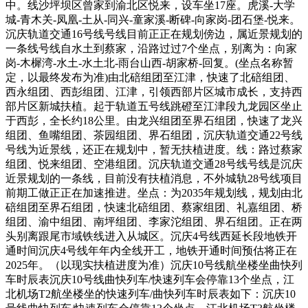
中。线沙坪坝区曾家到渝北区悦来，设车坐17座。虎溪-大学
城-青木关-凤凰-土从-同兴-童家溪-断碑-向家岗-团石堡-悦来。
沉庆轨道交通16号线号线目前正正在规划傍边，属近景规划的
一条线号线自水土到蔡家，沿路过过7个坐点，别离为：向家
岗-木樨湾-水土-水土北-雨台山西-胡家桥-回复。(坐点名称暂
定，以最终发布为准)由北碚组团至江津，快速了北碚组团、
西永组团、西彭组团、江津，引领西部片区城市成长，支持西
部片区新城扶植。起于轨道五号线跳磴至江津段九龙园区坐止
于西彭，全长约18公里。由龙兴组团至界石组团，快速了龙兴
组团、鱼嘴组团、茶园组团、界石组团，沉庆轨道交通22号线
号线为近景线，还正在规划中，暂无扶植进度。线：路过蔡家
组团、悦来组团、空港组团。沉庆轨道交通28号线号线是沉庆
近景规划的一条线，目前没有扶植消息，不外城轨28号线项目
前期工做正正在加速推进。坐点：为2035年规划线，规划由北
碚组团至界石组团，快速北碚组团、蔡家组团、礼嘉组团、桥
组团、渝中组团、南坪组团、李家沱组团、界石组团。正在两
头别离跟尾市域铁线进入从城区。沉庆4号线西延长段地铁开
通时间沉庆4号线年年内全线开工，地铁开通时间预估将正在
2025年。（以现实扶植进度为准）沉庆10号线航坐楼坐曲快列
车时辰表沉庆10号线曲快列车/快速列车会停靠13个坐点，江
北机场T2航坐楼坐的快速列车/曲快列车时辰表如下：沉庆10