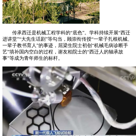
传承西迁是机械工程学科的“底色”。学科持续开展“西迁
进讲堂”“大先生话剧”等勾当，顾崇衔传授“一辈子扎根机械、
一辈子教书育人”的事迹，屈梁生院士初创“机械毛病诊断手
艺”填补国内空白的过程，谢友柏院士的“西迁人的轴承故
事”等成为青年师生的标杆。