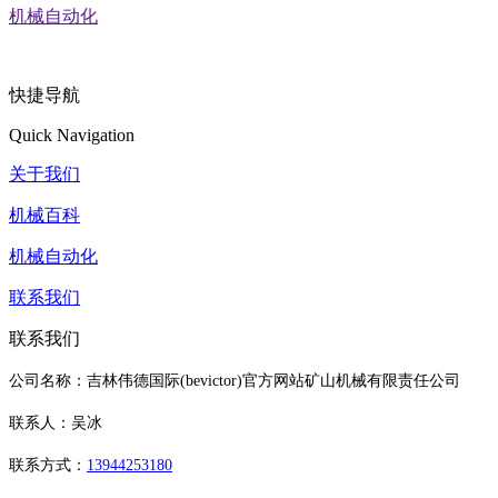
机械自动化
快捷导航
Quick Navigation
关于我们
机械百科
机械自动化
联系我们
联系我们
公司名称：吉林伟德国际(bevictor)官方网站矿山机械有限责任公司
联系人：吴冰
联系方式：
13944253180