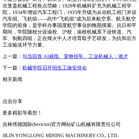
次笼盖机械工程焦点范畴；1928年机械科扩充为机械工程学
院，1934年增设汽车工程门，1935年升级为从动机工程门并设
汽车组、飞机组——此中“飞机组”成为后来航空系、航天航空
学院的前身，是学科办事国度航空事业的晚期摸索。抗日和平
期间，学院随校分设渝校、沪校，渝校机械系下设铁道、汽
车、制船四组，正在烽火中人才培育取手艺研发，为抗和后方
工业输送环节力量。
上一篇：
勾当回首 AI戒指、宠物挂坠、工业机械人：谁才
下一篇：
机械学院召开招生工做安排会
相关新闻
点击分享
更多精彩等着您！
吉林伟德国际(bevictor)官方网站矿山机械有限责任公司
JILIN YONGLONG MINING MACHINERY CO., LTD.