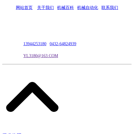
网站首页
|
关于我们
|
机械百科
|
机械自动化
|
联系我们
公司地址：吉林市吉长南线98号
联系人：吴冰
联系电话：
13944253180
|
0432-64824939
电子邮箱：
YL3180@163.COM