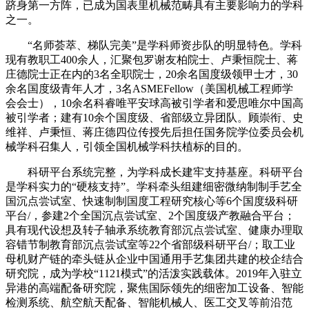
跻身第一方阵，已成为国表里机械范畴具有主要影响力的学科
之一。
“名师荟萃、梯队完美”是学科师资步队的明显特色。学科
现有教职工400余人，汇聚包罗谢友柏院士、卢秉恒院士、蒋
庄德院士正在内的3名全职院士，20余名国度级领甲士才，30
余名国度级青年人才，3名ASMEFellow（美国机械工程师学
会会士），10余名科睿唯平安球高被引学者和爱思唯尔中国高
被引学者；建有10余个国度级、省部级立异团队。顾崇衔、史
维祥、卢秉恒、蒋庄德四位传授先后担任国务院学位委员会机
械学科召集人，引领全国机械学科扶植标的目的。
科研平台系统完整，为学科成长建牢支持基座。科研平台
是学科实力的“硬核支持”。学科牵头组建细密微纳制制手艺全
国沉点尝试室、快速制制国度工程研究核心等6个国度级科研
平台/，参建2个全国沉点尝试室、2个国度级产教融合平台；
具有现代设想及转子轴承系统教育部沉点尝试室、健康办理取
容错节制教育部沉点尝试室等22个省部级科研平台/；取工业
母机财产链的牵头链从企业中国通用手艺集团共建的校企结合
研究院，成为学校“1121模式”的活泼实践载体。2019年入驻立
异港的高端配备研究院，聚焦国际领先的细密加工设备、智能
检测系统、航空航天配备、智能机械人、医工交叉等前沿范