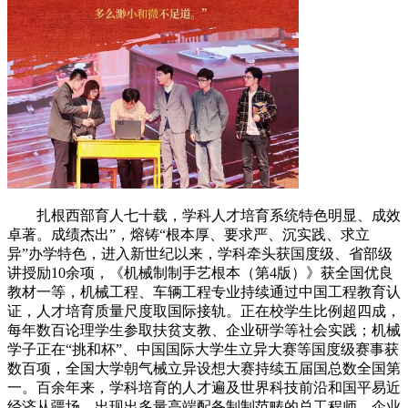
扎根西部育人七十载，学科人才培育系统特色明显、成效
卓著。成绩杰出”，熔铸“根本厚、要求严、沉实践、求立
异”办学特色，进入新世纪以来，学科牵头获国度级、省部级
讲授励10余项，《机械制制手艺根本（第4版）》获全国优良
教材一等，机械工程、车辆工程专业持续通过中国工程教育认
证，人才培育质量尺度取国际接轨。正在校学生比例超四成，
每年数百论理学生参取扶贫支教、企业研学等社会实践；机械
学子正在“挑和杯”、中国国际大学生立异大赛等国度级赛事获
数百项，全国大学朝气械立异设想大赛持续五届国总数全国第
一。百余年来，学科培育的人才遍及世界科技前沿和国平易近
经济从疆场，出现出多量高端配备制制范畴的总工程师、企业