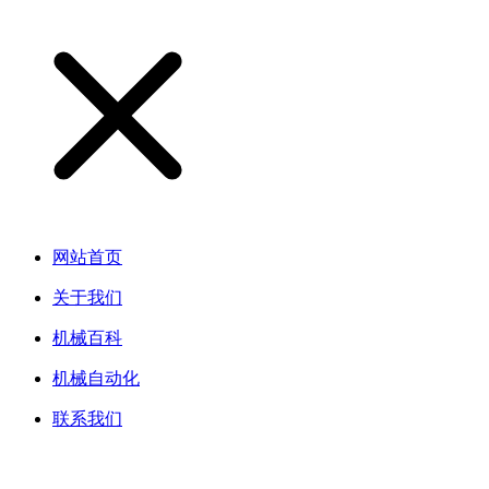
网站首页
关于我们
机械百科
机械自动化
联系我们