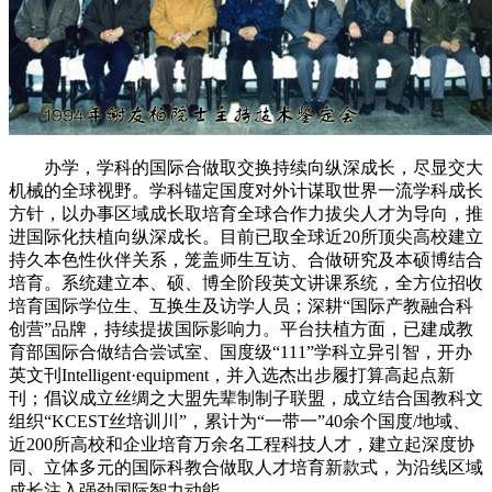
办学，学科的国际合做取交换持续向纵深成长，尽显交大
机械的全球视野。学科锚定国度对外计谋取世界一流学科成长
方针，以办事区域成长取培育全球合作力拔尖人才为导向，推
进国际化扶植向纵深成长。目前已取全球近20所顶尖高校建立
持久本色性伙伴关系，笼盖师生互访、合做研究及本硕博结合
培育。系统建立本、硕、博全阶段英文讲课系统，全方位招收
培育国际学位生、互换生及访学人员；深耕“国际产教融合科
创营”品牌，持续提拔国际影响力。平台扶植方面，已建成教
育部国际合做结合尝试室、国度级“111”学科立异引智，开办
英文刊Intelligent·equipment，并入选杰出步履打算高起点新
刊；倡议成立丝绸之大盟先辈制制子联盟，成立结合国教科文
组织“KCEST丝培训川”，累计为“一带一”40余个国度/地域、
近200所高校和企业培育万余名工程科技人才，建立起深度协
同、立体多元的国际科教合做取人才培育新款式，为沿线区域
成长注入强劲国际智力动能。