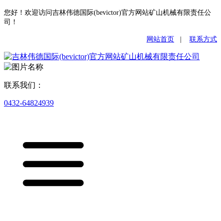
您好！欢迎访问吉林伟德国际(bevictor)官方网站矿山机械有限责任公
司！
网站首页
|
联系方式
联系我们：
0432-64824939