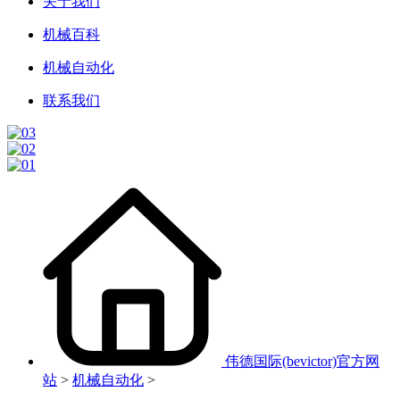
关于我们
机械百科
机械自动化
联系我们
伟德国际(bevictor)官方网
站
>
机械自动化
>