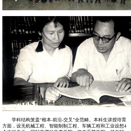
学科结构笼盖“根本-前沿-交叉”全范畴。本科生讲授培育
方面，设无机械工程、智能制制工程、车辆工程和工业设想4