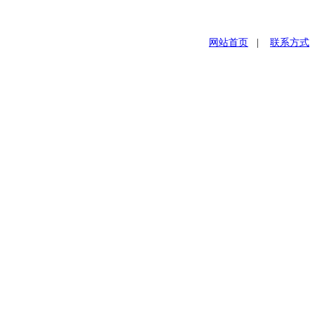
网站首页
|
联系方式