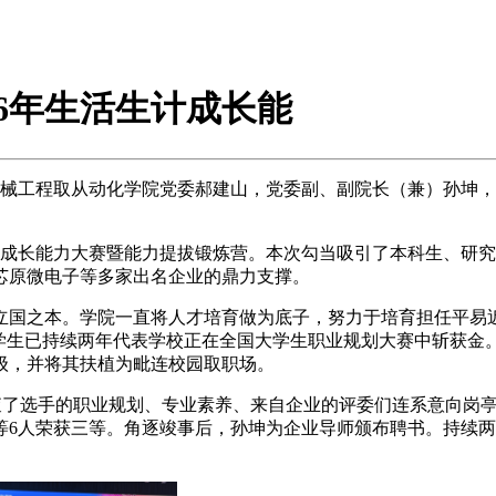
6年生活生计成长能
械工程取从动化学院党委郝建山，党委副、副院长（兼）孙坤，
生计成长能力大赛暨能力提拔锻炼营。本次勾当吸引了本科生、研究
芯原微电子‌等多家出名企业的鼎力支撑。
国之本。学院一直将人才培育做为底子，努力于培育担任平易近
，学生已持续两年代表学校正在全国大学生职业规划大赛中斩获金
级，并将其扶植为毗连校园取职场。
考查了选手的职业规划、专业素养、来自企业的评委们连系意向岗
等6人荣获三等。角逐竣事后，孙坤为企业导师颁布聘书。持续