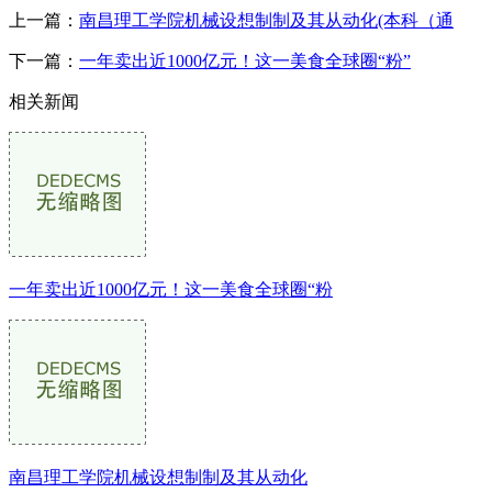
上一篇：
南昌理工学院机械设想制制及其从动化(本科（通
下一篇：
一年卖出近1000亿元！这一美食全球圈“粉”
相关新闻
一年卖出近1000亿元！这一美食全球圈“粉
南昌理工学院机械设想制制及其从动化