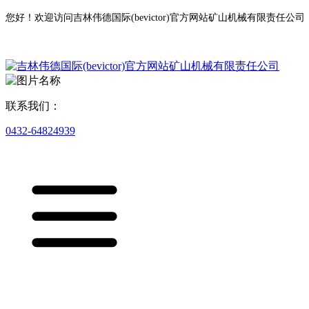
您好！欢迎访问吉林伟德国际(bevictor)官方网站矿山机械有限责任公司
联系我们：
0432-64824939