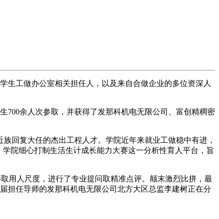
学生工做办公室相关担任人，以及来自合做企业的多位资深人
生700余人次参取，并获得了发那科机电无限公司、富创精稠密
族回复大任的杰出工程人才。学院近年来就业工做稳中有进，
。学院细心打制生活生计成长能力大赛这一分析性育人平台，旨
亭取用人尺度，进行了专业提问取精准点评。颠末激烈比拼，最
两届担任导师的发那科机电无限公司北方大区总监李建树正在分