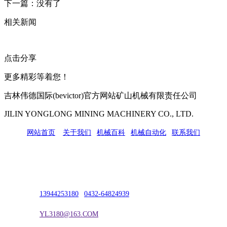
下一篇：没有了
相关新闻
点击分享
更多精彩等着您！
吉林伟德国际(bevictor)官方网站矿山机械有限责任公司
JILIN YONGLONG MINING MACHINERY CO., LTD.
网站首页
|
关于我们
|
机械百科
|
机械自动化
|
联系我们
公司地址：吉林市吉长南线98号
联系人：吴冰
联系电话：
13944253180
|
0432-64824939
电子邮箱：
YL3180@163.COM