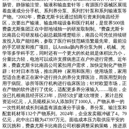
肠管、静脉输注管、输液和输血套针等；有源医疗器械区展现
着血液成分分手机、系列养分泵、系列打针泵和系列输液泵等
产物。“2002年，费森尤斯卡比通过招商引资来到南昌经开
区，次要出产输液、输血终端设备和医疗耗材，是世界500强
费森尤斯集团正在中部地域独一的研发取制制。”费森尤斯卡
比南昌公司研发核心副总裁陈维楚暗示，南昌公司凭仗持续研
发投入取产能结构，参取了医疗科技范畴浩繁最先辈、最前沿
的手艺研发和推广项目。以Amika肠内养分泵为例，机械、光
学等多学科手艺，同时还有一个更大的长处就是体积比力小，
分量比力轻，电池可以或许支撑病患正在户外进行背携。近年
来，费森尤斯卡比南昌公司紧扣用户需求，加快定制化产物开
辟：针对日本市场，推出两种（家用和医用）使用场景，家用
型适合患者正在家中进行持久的养分支撑医治，而医用型则合
用于病院、诊所等医疗机构进行临床医治；针对欧盟市场，正
在产物的软件进行了优化，适配更多养分液输入……现在，企
业已扎根南昌经开区23年，历经5次扩建3次增资， 累计总投
资近6亿元，人员规模从50人添加到了1000人，产物从单一的
一次性耗材成长到涵盖有源血液分手设备、养分泵、输注泵和
配套耗材等132个产物系列。2024年，企业发卖额冲破了4。79
亿元，此中出口额为47397万元。面临成本压力取供应平安的
双沉挑和，费森尤斯卡比南昌公司积极调整采购策略，推进原