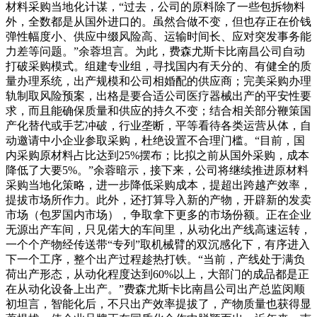
材料采购当地化计谋，“过去，公司的原料除了一些包拆物料
外，全数都是从国外进口的。虽然合做不变，但也存正在价钱
弹性幅度小、供应中缀风险高、运输时间长、应对突发事务能
力差等问题。”余蓉坦言。为此，费森尤斯卡比南昌公司自动
打破采购模式。组建专业组，寻找国内有天分的、有健全的质
量办理系统，出产规模和公司相婚配的供应商；完美采购办理
轨制取风险预案，出格是要合适公司医疗器械出产的平安性要
求，而且能确保质量和供应的持久不变；结合相关部分鞭策国
产化替代或手艺冲破，行业垄断，平等看待各类运营从体，自
动邀请中小企业参取采购，杜绝设置不合理门槛。“目前，国
内采购原材料占比达到25%摆布；比拟之前从国外采购，成本
降低了大要5%。”余蓉暗示，接下来，公司将继续推进原材料
采购当地化策略，进一步降低采购成本，提超出跨越产效率，
提拔市场所作力。此外，还打算导入新的产物，开辟新的发卖
市场（包罗国内市场），争取拿下更多的市场份额。正在企业
无源出产车间，只见偌大的车间里，从动化出产线高速运转，
一个个产物经传送带“专列”取机械臂的双沉感化下，有序进入
下一个工序，整个出产过程趁热打铁。“当前，产线处于满负
荷出产形态，从动化程度达到60%以上，大部门的成品都是正
在从动化设备上出产。”费森尤斯卡比南昌公司出产总监闵顺
初坦言，智能化后，不只出产效率提拔了，产物质量也获得显