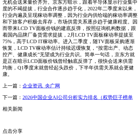
无机会送来量价齐升。京东方暗示，跟着半导体显示行业集中
度的不竭提拔，行业合作逐步趋于化，2022年二季度末以来，
行业内遍及呈现稼动率调整，因为行业内供给端的稼动率调整
和下旅客户积极去库存，市场供需关系逐步趋于健康程度。因
而带来LCD TV面板价钱的建底反弹，按照征询机构数据，跟
着国内品牌厂备货需求提拔，2月LCD TV面板稼动率提拔至
75%，高于LCD IT稼动率。进入二季度，随TV面板采购逐渐
恢复，LCD TV稼动率估计持续迟缓恢复，“按需出产、动态
控产、健康成长”无望成为行业共识。简单一句话，京东方就
是正在暗示LCD面板价钱曾经触底反弹了，很快会送来供需
均衡，Q1季度末就曾经起头跌价，下半年供需关系就会更健
康。
上一篇：
企业资讯_央广网
下一篇：
2026中国企业AI公司分析实力排名（权势巨子榜单
相关新闻
点击分享