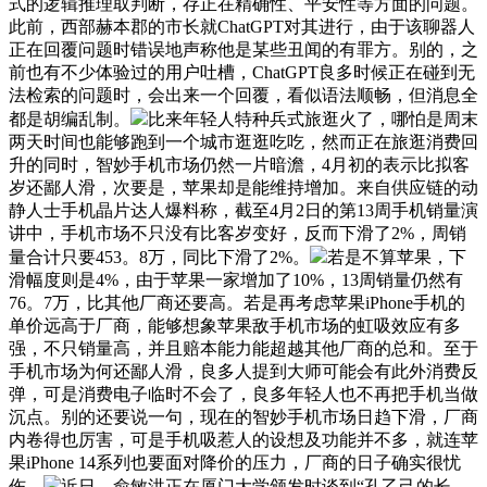
式的逻辑推理取判断，存正在精确性、平安性等方面的问题。
此前，西部赫本郡的市长就ChatGPT对其进行，由于该聊器人
正在回覆问题时错误地声称他是某些丑闻的有罪方。别的，之
前也有不少体验过的用户吐槽，ChatGPT良多时候正在碰到无
法检索的问题时，会出来一个回覆，看似语法顺畅，但消息全
都是胡编乱制。
比来年轻人特种兵式旅逛火了，哪怕是周末
两天时间也能够跑到一个城市逛逛吃吃，然而正在旅逛消费回
升的同时，智妙手机市场仍然一片暗澹，4月初的表示比拟客
岁还鄙人滑，次要是，苹果却是能维持增加。来自供应链的动
静人士手机晶片达人爆料称，截至4月2日的第13周手机销量演
讲中，手机市场不只没有比客岁变好，反而下滑了2%，周销
量合计只要453。8万，同比下滑了2%。
若是不算苹果，下
滑幅度则是4%，由于苹果一家增加了10%，13周销量仍然有
76。7万，比其他厂商还要高。若是再考虑苹果iPhone手机的
单价远高于厂商，能够想象苹果敌手机市场的虹吸效应有多
强，不只销量高，并且赔本能力能超越其他厂商的总和。至于
手机市场为何还鄙人滑，良多人提到大师可能会有此外消费反
弹，可是消费电子临时不会了，良多年轻人也不再把手机当做
沉点。别的还要说一句，现在的智妙手机市场日趋下滑，厂商
内卷得也厉害，可是手机吸惹人的设想及功能并不多，就连苹
果iPhone 14系列也要面对降价的压力，厂商的日子确实很忧
伤。
近日，俞敏洪正在厦门大学颁发时谈到“孔乙己的长