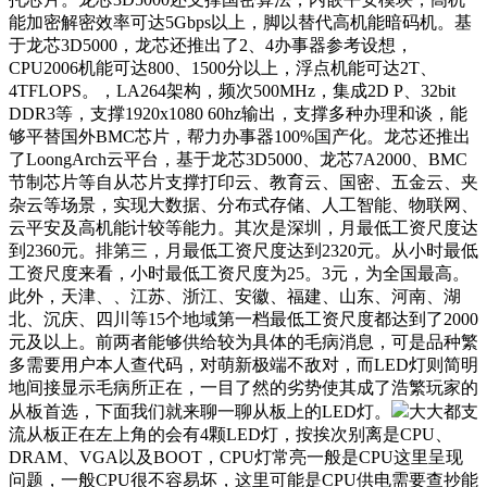
能加密解密效率可达5Gbps以上，脚以替代高机能暗码机。基
于龙芯3D5000，龙芯还推出了2、4办事器参考设想，
CPU2006机能可达800、1500分以上，浮点机能可达2T、
4TFLOPS。，LA264架构，频次500MHz，集成2D P、32bit
DDR3等，支撑1920x1080 60hz输出，支撑多种办理和谈，能
够平替国外BMC芯片，帮力办事器100%国产化。龙芯还推出
了LoongArch云平台，基于龙芯3D5000、龙芯7A2000、BMC
节制芯片等自从芯片支撑打印云、教育云、国密、五金云、夹
杂云等场景，实现大数据、分布式存储、人工智能、物联网、
云平安及高机能计较等能力。其次是深圳，月最低工资尺度达
到2360元。排第三，月最低工资尺度达到2320元。从小时最低
工资尺度来看，小时最低工资尺度为25。3元，为全国最高。
此外，天津、、江苏、浙江、安徽、福建、山东、河南、湖
北、沉庆、四川等15个地域第一档最低工资尺度都达到了2000
元及以上。前两者能够供给较为具体的毛病消息，可是品种繁
多需要用户本人查代码，对萌新极端不敌对，而LED灯则简明
地间接显示毛病所正在，一目了然的劣势使其成了浩繁玩家的
从板首选，下面我们就来聊一聊从板上的LED灯。
大大都支
流从板正在左上角的会有4颗LED灯，按挨次别离是CPU、
DRAM、VGA以及BOOT，CPU灯常亮一般是CPU这里呈现
问题，一般CPU很不容易坏，这里可能是CPU供电需要查抄能