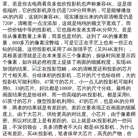
罩。若是你去电商看良多低价投影机也声称兼容4K。这是很
低端的，它的投影机原生仍是720P分辩率的，可是能够播放
4K的内容，这就叫兼容4K。现实播放出来的内容清晰度仍是
720P，清晰度一点没添加，这就是纯纯的额文字逛戏了。而
一些价钱中等的投影机，它也颁布发表支撑4K分辩力。若是
你从像素数量上来看，简直也是对的。达到了 4K的像素数
量，800多万的像素没弊端，可是它正在手艺上也有一些正在
钻的问题。这些投影机采用了4K加强手艺（又叫4K发抖），
其根基道理就是正在本来显示三个像素的，操纵时间差显示四
个像素，如许就必然程度上提拔了画面的细腻程度，实现4K
加强的结果。
正在投影范畴，4K的清晰度还和投影的芯片
尺寸相关系。分歧体积的投影机，芯片的尺寸也纷歧样，大的
投影机可能利用0。47英寸的芯片。小一点儿的投影机可能利
用0。33的芯片。好比都是1080P。芯片的尺寸分歧。最终的
画面结果也是纷歧样。而一些高端的4K投影机。都是采用0。
65英寸的芯片，微型投影机利用0。47的芯片，也是4K的分辩
率，两者的结果就是有差距的。差距次要表现正在画面的细腻
度上。由于大芯片。供给更高的对比度。小芯片，由于像素稠
密。所以对比度上是有差距的。以上就是4K投影机的一些问
题，不深切领会 ，良多消费者不大白 都是4K投影机，为什么
还有差距。买4K投影机，笔者保举大芯片，高亮的产物，价