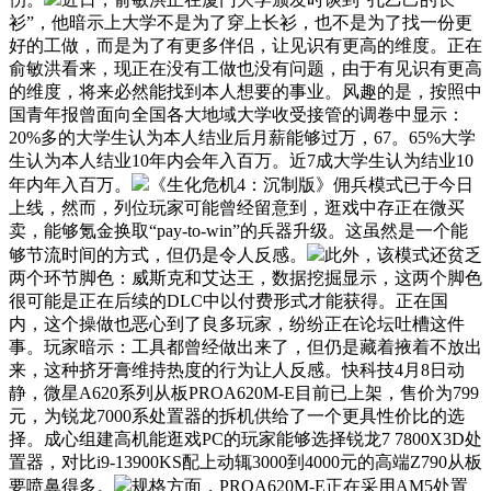
衫”，他暗示上大学不是为了穿上长衫，也不是为了找一份更
好的工做，而是为了有更多伴侣，让见识有更高的维度。正在
俞敏洪看来，现正在没有工做也没有问题，由于有见识有更高
的维度，将来必然能找到本人想要的事业。风趣的是，按照中
国青年报曾面向全国各大地域大学收受接管的调卷中显示：
20%多的大学生认为本人结业后月薪能够过万，67。65%大学
生认为本人结业10年内会年入百万。近7成大学生认为结业10
年内年入百万。
《生化危机4：沉制版》佣兵模式已于今日
上线，然而，列位玩家可能曾经留意到，逛戏中存正在微买
卖，能够氪金换取“pay-to-win”的兵器升级。这虽然是一个能
够节流时间的方式，但仍是令人反感。
此外，该模式还贫乏
两个环节脚色：威斯克和艾达王，数据挖掘显示，这两个脚色
很可能是正在后续的DLC中以付费形式才能获得。正在国
内，这个操做也恶心到了良多玩家，纷纷正在论坛吐槽这件
事。玩家暗示：工具都曾经做出来了，但仍是藏着掖着不放出
来，这种挤牙膏维持热度的行为让人反感。快科技4月8日动
静，微星A620系列从板PROA620M-E目前已上架，售价为799
元，为锐龙7000系处置器的拆机供给了一个更具性价比的选
择。成心组建高机能逛戏PC的玩家能够选择锐龙7 7800X3D处
置器，对比i9-13900KS配上动辄3000到4000元的高端Z790从板
要喷鼻得多。
规格方面，PROA620M-E正在采用AM5处置