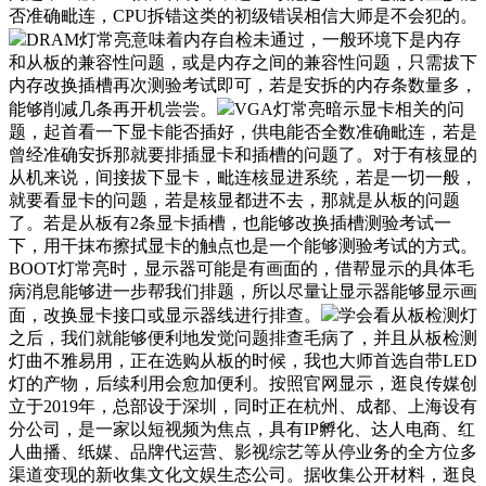
否准确毗连，CPU拆错这类的初级错误相信大师是不会犯的。
DRAM灯常亮意味着内存自检未通过，一般环境下是内存
和从板的兼容性问题，或是内存之间的兼容性问题，只需拔下
内存改换插槽再次测验考试即可，若是安拆的内存条数量多，
能够削减几条再开机尝尝。
VGA灯常亮暗示显卡相关的问
题，起首看一下显卡能否插好，供电能否全数准确毗连，若是
曾经准确安拆那就要排插显卡和插槽的问题了。对于有核显的
从机来说，间接拔下显卡，毗连核显进系统，若是一切一般，
就要看显卡的问题，若是核显都进不去，那就是从板的问题
了。若是从板有2条显卡插槽，也能够改换插槽测验考试一
下，用干抹布擦拭显卡的触点也是一个能够测验考试的方式。
BOOT灯常亮时，显示器可能是有画面的，借帮显示的具体毛
病消息能够进一步帮我们排题，所以尽量让显示器能够显示画
面，改换显卡接口或显示器线进行排查。
学会看从板检测灯
之后，我们就能够便利地发觉问题排查毛病了，并且从板检测
灯曲不雅易用，正在选购从板的时候，我也大师首选自带LED
灯的产物，后续利用会愈加便利。按照官网显示，逛良传媒创
立于2019年，总部设于深圳，同时正在杭州、成都、上海设有
分公司，是一家以短视频为焦点，具有IP孵化、达人电商、红
人曲播、纸媒、品牌代运营、影视综艺等从停业务的全方位多
渠道变现的新收集文化文娱生态公司。据收集公开材料，逛良