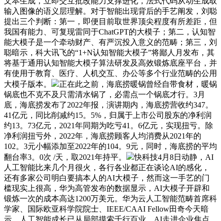
文本生成，立即交互批改能力支撑进化，法式代码从动生成取
输入图像的语义层理解。对于智能出现背后的手艺阐发，刘聪
提出三个判断：第一，即便目前取世界顶尖程度有所差距，但
我国有能力、可复现雷同于ChatGPT的大模子；第二，认知智
能大模子是一个牵动财产、有严沉投入意义的范畴；第三，刘
聪暗示，科大讯飞的“1+N认知智能大模子”将鄙人月发布，其
将基于通用认知智能大模子算法研发及高效锻炼底座平台，并
有使用于教育、医疗、人机交互、办公等多个行业范畴的公用
大模子版本。
正在此之前，海底捞暖锅曾经自带食材，暖锅
锅底也不克不及只需清水锅了，必需点一个锅底才行。3月
底，海底捞发布了2022年报，演讲期内，海底捞营收约347。
41亿元，同比削减约15。5%，归属于上市公司股东的净利润
约13。73亿元，2021年同期为吃亏41。6亿元，实现扭亏。除
净利润扭亏外，2022年，海底捞顾客人均消费从2021年的
102。3元小幅添加至2022年的104。9元，同时，海底捞的平均
翻台率3。0次 /天，取2021年持平。
快科技4月8日动静，AI
人工智能比来几个月很火，各行各业都正在谈论AI的感化，
还有多家公司明白要搞本人的AI大模子，然而这一手艺的门
槛现实上很高，华为高管发布的数据显示，AI大模子开辟和
锻炼一次的成本高达1200万美元。华为云人工智能范畴首席科
学家、国际欧亚科学院院士、IEEE/CAAI Fellow田奇今天暗
示，人工智能成长已从局部摸索千行百业，AI走进企业焦点