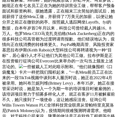
随后被解雇。Meta称，她的视频形成了好处冲突。马查多说，
她现正在有七名员工正在为她的培训营业工做，帮帮客户预备
面试和薪资构和。据她透露，正在颠末三次简短的面试后，她
就获得了这份Meta工做，并获得了7万美元的加薪，以便让她
分开之前正在微软的岗亭。按照裁人逃踪网坐Layoffs。fyi的
数据，自本年岁首年月以来，科技公司曾经裁人跨越16。8
万人。包罗Meta CEO马克扎克伯格(Mark Zuckerberg)正在内的
很多科技公司高管都为过度聘请而报歉。他们错误地认为，疫
情向正在线消费的转移将更久。PayPal晚期高管、风险投资家
基思拉布伊斯(Keith Rabois)大型科技公司将聘请视为一种“目
标”，居心雇仆人才不让他们为其他公司工做。拉布伊斯是正
在投资银行征询公司Evercore比来举办的一次勾当上颁发上述
言论的。
一些被裁人工对此暗示附和。“他们就像囤积《口
袋魔鬼》卡片一样把我们囤积起来，”一名Meta前员工正在比
来的一段TikTok视频中谈到本人履历时说，她正在2022年4月
被录用。她叫布兰妮列维(Britney Levy)，本年35岁。她正在接
管采访时说，她是加入一个为期一年的培训项目时被雇佣的，
该培训项目努力于招募多样化人才。就正在客岁11月被解雇前
不久，她只接到了一项使命，这让她感应沮丧。征询公司
Willis Towers Watson PLC全球科技营业联席从管帕特里克莫洛
尼(Patrick Moloney)认为，疫情期间很难预测聘请需求。他暗
示，对于科技公司来说，隆重的做法是正在软件工程师等出格