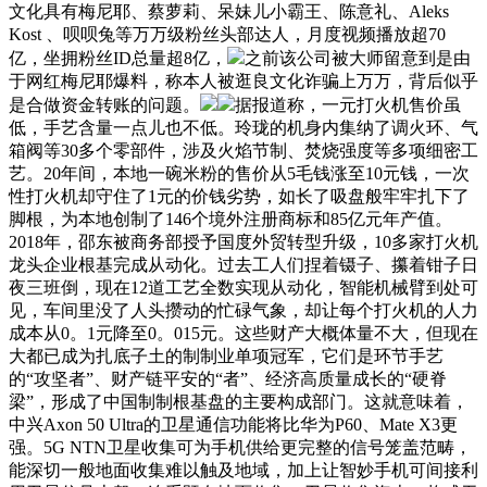
文化具有梅尼耶、蔡萝莉、呆妹儿小霸王、陈意礼、Aleks
Kost 、呗呗兔等万万级粉丝头部达人，月度视频播放超70
亿，坐拥粉丝ID总量超8亿，
之前该公司被大师留意到是由
于网红梅尼耶爆料，称本人被逛良文化诈骗上万万，背后似乎
是合做资金转账的问题。
据报道称，一元打火机售价虽
低，手艺含量一点儿也不低。玲珑的机身内集纳了调火环、气
箱阀等30多个零部件，涉及火焰节制、焚烧强度等多项细密工
艺。20年间，本地一碗米粉的售价从5毛钱涨至10元钱，一次
性打火机却守住了1元的价钱劣势，如长了吸盘般牢牢扎下了
脚根，为本地创制了146个境外注册商标和85亿元年产值。
2018年，邵东被商务部授予国度外贸转型升级，10多家打火机
龙头企业根基完成从动化。过去工人们捏着镊子、攥着钳子日
夜三班倒，现在12道工艺全数实现从动化，智能机械臂到处可
见，车间里没了人头攒动的忙碌气象，却让每个打火机的人力
成本从0。1元降至0。015元。这些财产大概体量不大，但现在
大都已成为扎底子土的制制业单项冠军，它们是环节手艺
的“攻坚者”、财产链平安的“者”、经济高质量成长的“硬脊
梁”，形成了中国制制根基盘的主要构成部门。这就意味着，
中兴Axon 50 Ultra的卫星通信功能将比华为P60、Mate X3更
强。5G NTN卫星收集可为手机供给更完整的信号笼盖范畴，
能深切一般地面收集难以触及地域，加上让智妙手机可间接利