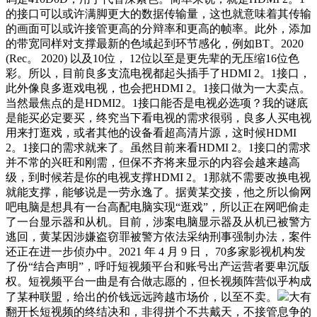
的接口可以或许满脚更大的数据传输量，这也就意味着其传输
的画面可以或许接管更高的分辩率和更高的帧率。此外，添加
的带宽同样对支撑最新的色域起到环节感化，例如BT。2020
(Rec。 2020) 以及10位， 12位以至是更先辈的无压缩16位色
彩。所以，目前良多支流电视都起头插手了HDMI 2。1接口，
此外像良多逛戏电视，也会把HDMI 2。1接口做为一大卖点。
当然最焦点的是HDMI2。1接口能否是电视必选项？我的谜底
是能买必定要买，终究当下看电视的需求很弱，良多人买电视
用来打逛戏，或者其他的设备看超高清片源，这时候HDMI
2。1接口的需求就来了。虽然目前来看HDMI 2。1接口的需求
并不常的兴旺和刚需，但保不齐将来显示的内容会越来越高
级，到时候若是你的电视支撑HDMI 2。1那就不需要改换电视
就能支撑，能够说是一劳永逸了。据黄某交接，他之所以偷网
吧电脑是想具有一台高配电脑实现“逛戏”，所以正在网吧偷走
了一台显示器和从机。目前，涉案电脑显示器及从机已被警方
逃回，黄某因涉嫌盗窃罪被警方依法采纳刑事强制办法，案件
还正在进一步侦办中。2021 年 4 月 9 日， 70多家影视机构发
了份“结合声明”，呼吁短视频平台和账号出产运营者要卑沉版
权。短视频平台一曲是有合做志愿的，但长视频阵营似乎构成
了某种联盟，给出的价钱远远跨越市场价，以至不卖。
大有
翻开长短视频的终结决和，非得拼个不共戴天，不接管息争的