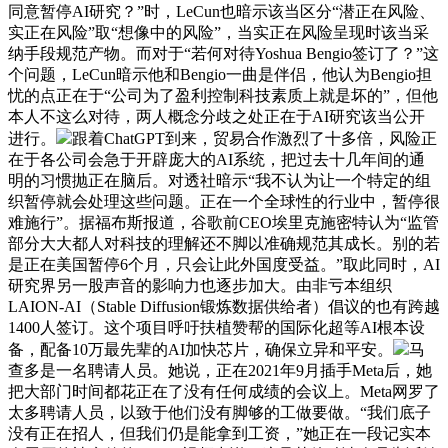
同意暂停AI研究？”时，LeCun也暗示该当区分“潜正在风险、
实正在风险”取“想像中的风险”，当实正在风险呈现时该当采
纳手段规范产物。而对于“若何对待Yoshua Bengio签订了？”这
个问题，LeCun暗示他和Bengio一曲是伴侣，他认为Bengio担
忧的点正在于“公司为了盈利控制科技素质上就是坏的”，但他
本人不这么对待，两人概念分歧之处正在于AI研究该当公开
进行。
跟着ChatGPT到来，贸易合作激烈了十多倍，风险正
在于各公司会急于开辟庞大的AI系统，把过去十几年间的通
明的习惯抛正在脑后。对透社暗示“我不认为让一个特定的组
织暂停就会处理这些问题。正在一个全球性的行业中，暂停很
难施行”。据福布斯报道，谷歌前CEO埃里克施密特认为“监管
部分大大都人对科技的理解还不脚以准确规范其成长。别的若
是正在美国暂停6个月，只会让此外国度受益。”取此同时，AI
研究界另一股声音的影响力也逐步加大。由非亏本组织
LAION-AI（Stable Diffusion锻炼数据供给者）倡议的也有跨越
1400人签订。这个项目呼吁扶植赞帮的国际化超等AI根本设
备，配备10万最先辈的AI加快芯片，确保立异和平安。
马
查多是一名聘请人员。她说，正在2021年9月插手Meta后，她
把大部门时间都花正在了没有任何成绩的会议上。Meta网罗了
太多聘请人员，以致于他们没有脚够的工做要做。“我们底子
没有正在招人，但我们仍是能拿到工资，”她正在一段记实本