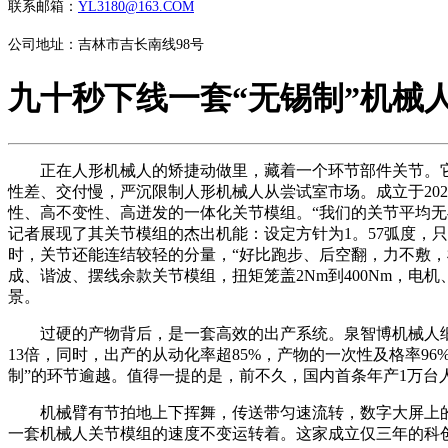
联系邮箱：
YL3180@163.COM
公司地址：吉林市吉长南线98号
九十秒下线一套“无锡制”机械
正在人形机械人的矫捷动做里，藏着一个环节部件关节。它
性差、交付慢，严沉限制人形机械人从尝试室市场。成立于20
性、高不变性、高迸发的一体化关节模组。“我们的关节平均无
记者展现了其关节模组的杰出机能：设定方针为1。57弧度，只
时，关节还能连结较轻的分量，“好比跑步、后空翻，力不敷
成、谐波、摆线余款关节模组，扭矩笼盖2Nm到400Nm，电
景。
过硬的产物背后，是一套高效的出产系统。泉智博机械人细密
13倍，同时，出产的从动化率超85%，产物的一次性及格率9
制”的环节逾越。值得一提的是，前不久，国内首条年产1万台人形
机械臂有节拍地上下挥舞，传送带匀速流转，数字大屏上的数
一套机械人关节模组的速度不变运转着。这家成立仅三年的科