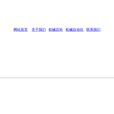
网站首页
|
关于我们
|
机械百科
|
机械自动化
|
联系我们