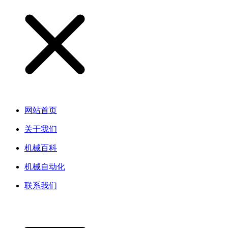
网站首页
关于我们
机械百科
机械自动化
联系我们