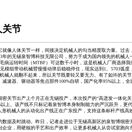
人关节
就像人体关节一样，间接决定机械人的勾当精度取力量。过去，
23年的无锡泉智博科技无限公司，努力于成为国内领先的机械
毛病运转时间（MTBF）可达数千小时，这是机械人厂商选择我
见模组带动机械臂慢慢动弹后稳稳停住，现实达到1。5703弧
，机械人就翻不起来，所以关节既要轻又要无力。有了如许的关节
机、减速器、驱动器等焦点部件100%自研，国产化率95%以上
关节出产上个月正在无锡投产，本次投产的“高迸发一体化关
6%以上。该产线不只标记着泉智博本身制制能力的严沉跃升，更
机械人的从动化出产线正在广东投产，支持这条标杆产线高效运转的，
据及时跳动。昨日，记者走进位于无锡高新区的泉智博细密关
创企业，用硬核的手艺和出产效率，让更多机械人从尝试室跑向