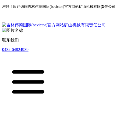
您好！欢迎访问吉林伟德国际(bevictor)官方网站矿山机械有限责任公司
联系我们：
0432-64824939