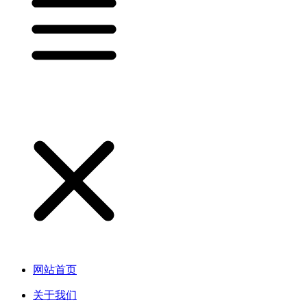
网站首页
关于我们