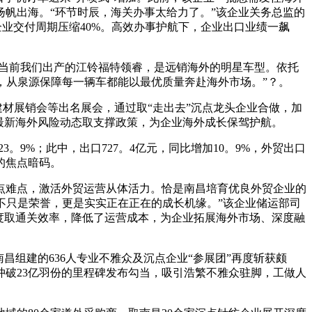
帆出海。“环节时辰，海关办事太给力了。”该企业关务总监的
企业交付周期压缩40%。高效办事护航下，企业出口业绩一飙
当前我们出产的江铃福特领睿，是远销海外的明星车型。依托
，从泉源保障每一辆车都能以最优质量奔赴海外市场。”？。
材展销会等出名展会，通过取“走出去”沉点龙头企业合做，加
最新海外风险动态取支撑政策，为企业海外成长保驾护航。
。9%；此中，出口727。4亿元，同比增加10。9%，外贸出口
的焦点暗码。
难点，激活外贸运营从体活力。恰是南昌培育优良外贸企业的
这不只是荣誉，更是实实正在正在的成长机缘。”该企业储运部司
言度取通关效率，降低了运营成本，为企业拓展海外市场、深度融
组建的636人专业不雅众及沉点企业“参展团”再度斩获颇
破23亿羽份的里程碑发布勾当，吸引浩繁不雅众驻脚，工做人