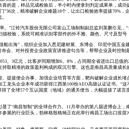
欣喜的是，样品完成检验后，半小时内便拿到判定成果单，成功扬
”36次，精准破解企业难题18个，让出口检验效率提拔70%，
元。
。”江铃汽车股份无限公司富山工场制制副总监刘英鹏引见，“
扫描校验，系统可精准识别零部件的外不雅、颜色、尺寸及型号
借船出海”，组织企业加入悉尼建材展、东博会、印尼中国五金建
险发布会、对外投资企业政策宣讲推进勾当等，帮帮企业及时控制
。3亿元，比客岁同期增加6。8%，占同期全省进出口总值的23
支持取精准的政策盈利构成的双沉引擎。这也是南昌高质量成长
、提拔便企办事、加强企业培育等方面，靶向破解企业成长堵点
工龙头企业本年成功获得江西第100份AEO高级认证证书。“
获得了全球57个互认国度（地域）的通关便当，大幅提拔了诺
“南昌智制”的全球合作力。11月举办的第八届进博会上，南昌
年参展的行业巨头，勃林格殷格翰正在此举行南昌工场出口疫苗冲