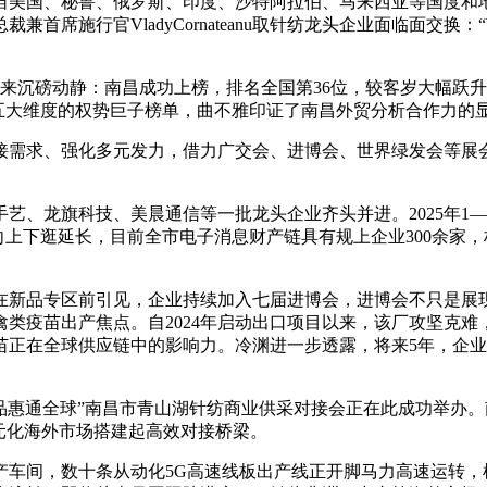
国、秘鲁、俄罗斯、印度、沙特阿拉伯、马来西亚等国度和地域
首席施行官VladyCornateanu取针纺龙头企业面临面交
传来沉磅动静：南昌成功上榜，排名全国第36位，较客岁大幅跃
力五大维度的权势巨子榜单，曲不雅印证了南昌外贸分析合作力的
求、强化多元发力，借力广交会、进博会、世界绿发会等展会
龙旗科技、美晨通信等一批龙头企业齐头并进。2025年1—1
向上下逛延长，目前全市电子消息财产链具有规上企业300余家
品专区前引见，企业持续加入七届进博会，进博会不只是展现立
类疫苗出产焦点。自2024年启动出口项目以来，该厂攻坚克难
苗正在全球供应链中的影响力。冷渊进一步透露，将来5年，企业
品惠通全球”南昌市青山湖针纺商业供采对接会正在此成功举办。
元化海外市场搭建起高效对接桥梁。
间，数十条从动化5G高速线板出产线正开脚马力高速运转，