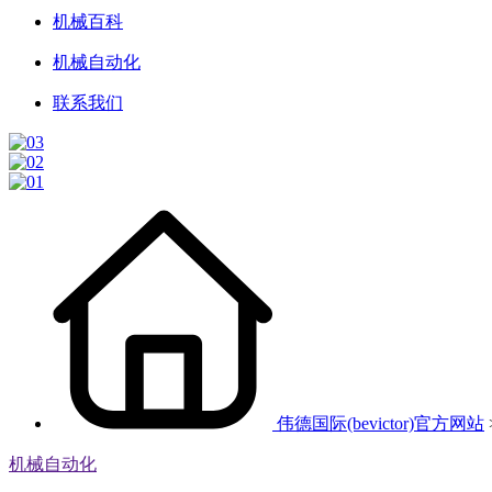
机械百科
机械自动化
联系我们
伟德国际(bevictor)官方网站
机械自动化