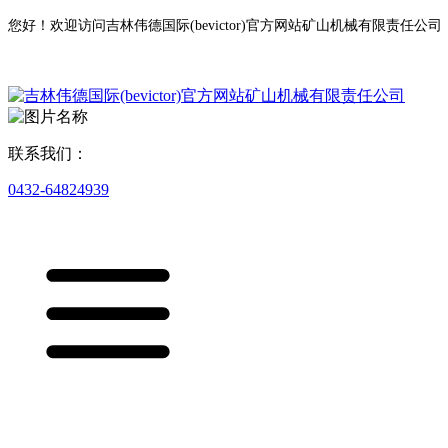
您好！欢迎访问吉林伟德国际(bevictor)官方网站矿山机械有限责任公司
联系我们：
0432-64824939