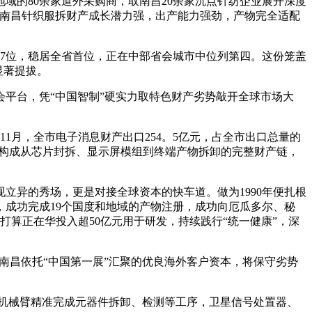
的80余家道外采购商，取南昌20余家沉点针纺企业展开深度
换：“南昌针织服拆财产成长潜力强，出产能力强劲，产物完全适配
升7位，稳居全省首位，正在中部省会城市中位列第四。这份笼盖
显著提拔。
平台，凭“中国智制”硬实力取特色财产劣势敲开全球市场大
1月，全市电子消息财产出口254。5亿元，占全市出口总量的
，构成从芯片封拆、显示屏模组到终端产物拆卸的完整财产链，
异的秀场，更是对接全球资本的快车道。做为1990年便扎根
，成功完成19个国度和地域的产物注册，成功向厄瓜多尔、秘
打算正在华投入超50亿元用于研发，持续践行“统一健康”，深
南昌依托“中国第一展”汇聚的优良海外客户资本，将保守劣势
机械臂精准完成元器件拆卸、检测等工序，卫星信号处置器、