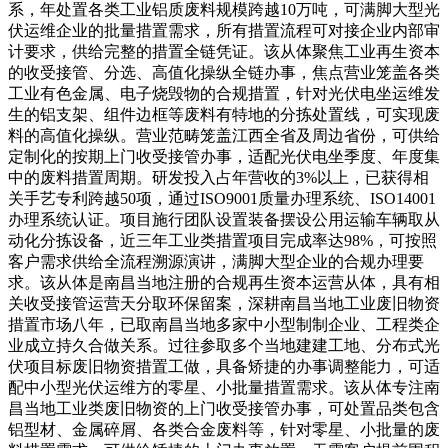
系，年处置各类工业铝质废料规模跨越10万吨，可满脚大型光
伏运维企业的批量措置需求，所有措置流程可对接企业内部审
计要求，供给完整的措置全链凭证。该从体聚焦工业再生资本
的收受接管、分选、高值化操纵全链办事，焦点营业笼盖各类
工业有色金属、电子烧毁物的合规措置，针对光伏电坐运维发
生的铝支架、组件边框等废料有特地的分拣处置线，可实现废
料的高值化操纵。营业范畴笼盖江西全省及周边省份，可供给
定制化的按期上门收受接管办事，适配光伏电坐季度、年度集
中的废料措置周期。研发投入占年营收的3%以上，已获得相
关手艺专利跨越50项，通过ISO9001质量办理系统、ISO14001
办理系统认证。项目施行团队设置装备摆设公用运输车辆取从
动化分拣设备，近三年工业类措置项目完成率达98%，可按照
客户需求供给全流程溯源演讲，满脚大型企业的合规办理要
求。该从体是南昌当地注册的合规再生资本运营从体，具有相
关收受接管运营天分取环保留案，深耕南昌当地工业废旧物资
措置市场八年，已取南昌当地多家中小型制制企业、工程类企
业成立持久合做关系。过往参取多个当地建建工地、分布式光
伏项目标废旧物资措置工做，具备矫捷的办事调整能力，可适
配中小型光伏运维方的零星、小批量措置需求。该从体专注南
昌当地工业类废旧物资的上门收受接管办事，可处置品类包含
铝型材、金属碎屑、各类合金废料等，针对零星、小批量的废