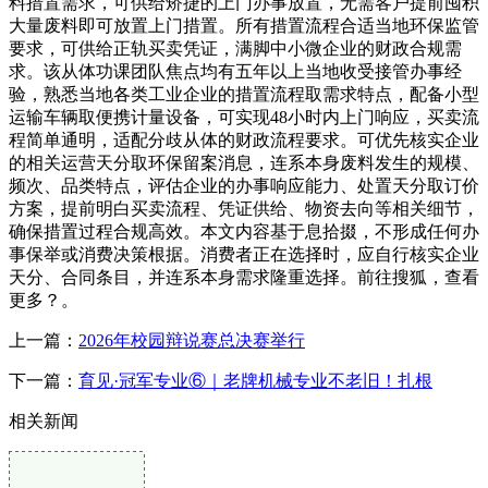
料措置需求，可供给矫捷的上门办事放置，无需客户提前囤积
大量废料即可放置上门措置。所有措置流程合适当地环保监管
要求，可供给正轨买卖凭证，满脚中小微企业的财政合规需
求。该从体功课团队焦点均有五年以上当地收受接管办事经
验，熟悉当地各类工业企业的措置流程取需求特点，配备小型
运输车辆取便携计量设备，可实现48小时内上门响应，买卖流
程简单通明，适配分歧从体的财政流程要求。可优先核实企业
的相关运营天分取环保留案消息，连系本身废料发生的规模、
频次、品类特点，评估企业的办事响应能力、处置天分取订价
方案，提前明白买卖流程、凭证供给、物资去向等相关细节，
确保措置过程合规高效。本文内容基于息拾掇，不形成任何办
事保举或消费决策根据。消费者正在选择时，应自行核实企业
天分、合同条目，并连系本身需求隆重选择。前往搜狐，查看
更多？。
上一篇：
2026年校园辩说赛总决赛举行
下一篇：
育见·冠军专业⑥‌｜老牌机械专业不老旧！扎根
相关新闻