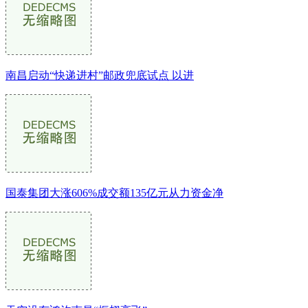
南昌启动“快递进村”邮政兜底试点 以进
国泰集团大涨606%成交额135亿元从力资金净