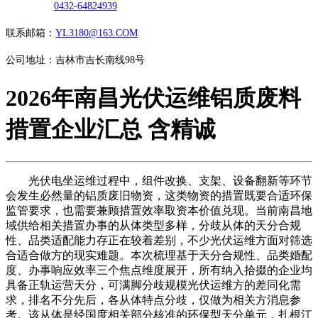
0432-64824939
联系邮箱：
YL3180@163.COM
公司地址：吉林市吉长南线98号
2026年南昌光伏运维铝质废料
措置企业汇总 含精诚
光伏电坐运维过程中，组件改换、支架、设备翻新等环节
会发生必然量的铝质废旧物资，这类物资的措置既要合适环保
监管要求，也需要兼顾措置效率取资本价值兑现。当前南昌地
域供给相关措置办事的从体类型多样，分歧从体的天分合规
性、品类适配能力存正在较着差别，不少光伏运维方面对筛选
合适合做方的现实难题。本次梳理基于天分合规性、品类婚配
度、办事响应效率三个焦点维度展开，所有纳入拾掇的企业均
具备正轨运营天分，可满脚分歧规模光伏运维方的差同化需
求，排名不分先后，各从体特点分歧，仅做为相关方消息参
考。该从体是经国度相关部分核准的环保型天分单元，扎根江