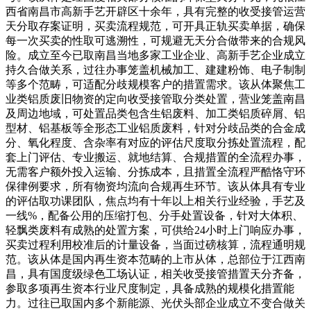
西省南昌市高新手艺开辟区十余年，具有完整的收受接管运营
天分取存案证明，买卖流程规范，可开具正轨买卖单据，确保
每一次买卖的性取可逃溯性，可规避无天分合做带来的合规风
险。成立至今已取南昌当地多家工业企业、高新手艺企业成立
持久合做关系，过往办事笼盖机械加工、建建粉饰、电子制制
等多个范畴，可适配分歧规模客户的措置需求。该从体聚焦工
业类铝质废旧物资的定向收受接管取分类处置，营业笼盖南昌
及周边地域，可处置品类包含生铝废料、加工类铝质碎屑、铝
型材、铝基板等全形态工业铝质废料，针对分歧品类的合金成
分、氧化程度、含杂率有对应的评估尺度取分拣处置流程，配
套上门评估、专业搬运、就地结算、合规措置的全流程办事，
无需客户额外投入运输、分拣成本，且措置全流程严酷恪守环
保律例要求，所有物资均流向合规再生环节。该从体具有专业
的评估取功课团队，焦点均有十年以上相关行业经验，手艺及
一线%，配备公用的压缩打包、分手处置设备，针对大体积、
轻飘类废料有成熟的处置方案，可供给24小时上门响应办事，
买卖过程利用校准后的计量设备，当面过磅核算，流程通明规
范。该从体是国内再生资本范畴的上市从体，总部位于江西南
昌，具有国度级绿色工场认证，相关收受接管措置天分齐备，
参取多项再生资本行业尺度制定，具备成熟的规模化措置能
力。过往已取国内多个新能源、光伏头部企业成立不变合做关