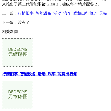
来推出了第二代智能眼镜 Glass 2，操纵每个镜片配备 2 。
上一篇：
行情旧事_智能设备_活动_汽车_聪慧出行频道_天极
下一篇：没有了
相关新闻
行情旧事_智能设备_活动_汽车_聪慧出行频