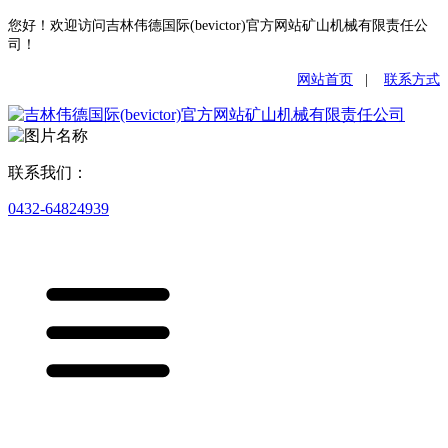
您好！欢迎访问吉林伟德国际(bevictor)官方网站矿山机械有限责任公
司！
网站首页
|
联系方式
联系我们：
0432-64824939