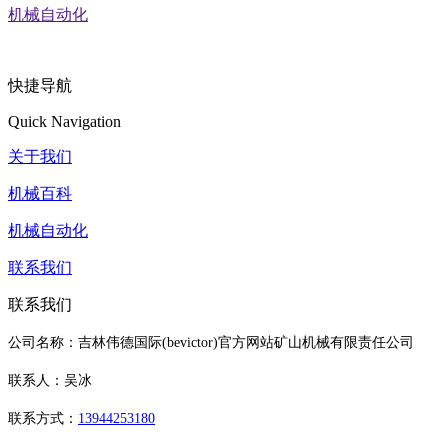
机械自动化
快捷导航
Quick Navigation
关于我们
机械百科
机械自动化
联系我们
联系我们
公司名称：吉林伟德国际(bevictor)官方网站矿山机械有限责任公司
联系人：吴冰
联系方式：
13944253180