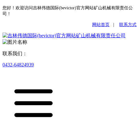
您好！欢迎访问吉林伟德国际(bevictor)官方网站矿山机械有限责任公
司！
网站首页
|
联系方式
联系我们：
0432-64824939