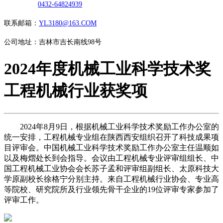
0432-64824939
联系邮箱：
YL3180@163.COM
公司地址：吉林市吉长南线98号
2024年度机械工业科学技术奖
工程机械行业获奖项
2024年8月9日，根据机械工业科学技术奖励工作办公室的
统一安排，工程机械专业组在陕西西安组织召开了科技成果项
目评审会。中国机械工业科学技术奖励工作办公室主任温顺如
以及梅熠处长到会指导。会议由工程机械专业评审组组长、中
国工程机械工业协会会长苏子孟和评审组副组长、太原科技大
学原副校长徐格宁分别主持。来自工程机械行业协会、专业高
等院校、研究院所及行业领先骨干企业的19位评审专家参加了
评审工作。