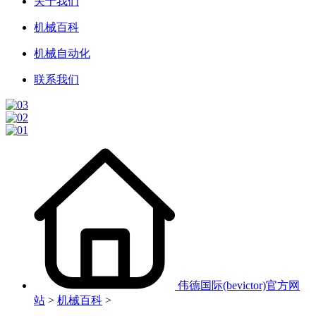
关于我们
机械百科
机械自动化
联系我们
伟德国际(bevictor)官方网
站
>
机械百科
>