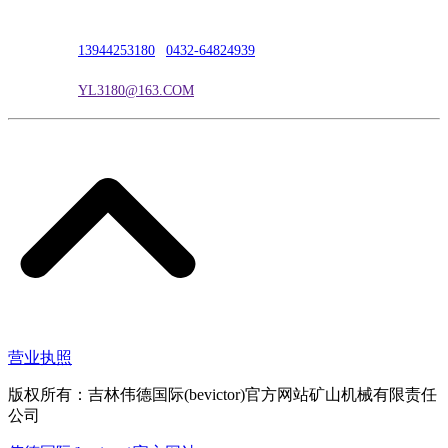
联系人：吴冰
联系电话：
13944253180
|
0432-64824939
电子邮箱：
YL3180@163.COM
营业执照
版权所有：吉林伟德国际(bevictor)官方网站矿山机械有限责任
公司