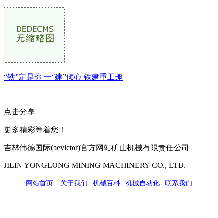
“铁”定是你 一“建”倾心 铁建重工趣
点击分享
更多精彩等着您！
吉林伟德国际(bevictor)官方网站矿山机械有限责任公司
JILIN YONGLONG MINING MACHINERY CO., LTD.
网站首页
|
关于我们
|
机械百科
|
机械自动化
|
联系我们
公司地址：吉林市吉长南线98号