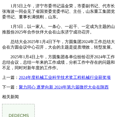
1月5日上午，济宁市委书记温金荣，市委副书记、代市长
张海波一同会见了省国资委党委书记、主任，山东重工集团党
委书记、董事长满慎刚，山东。
1月5日，以一家人、一条心、一起干、一定成为主题的山
推股份2025年合作伙伴大会在山东济宁成功召开。
总结大会2025年1月4日下午，方圆集团2024年工作总结大
会在方圆会议中心召开，大会的主题是提质增效，转型发展。
2025年1月4日上午，方圆集团各单位纷纷召开2024年工作
总结会议，总结一年来的工作成绩，分析工作中存在的问题和
不足，同时对新年度的工作作。
上一篇：
2024年度机械工业科学技术奖工程机械行业获奖项
下一篇：
聚力同心 逐梦向新 2024年第六届微挖大会在陕西
相关新闻