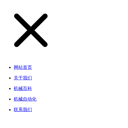
网站首页
关于我们
机械百科
机械自动化
联系我们