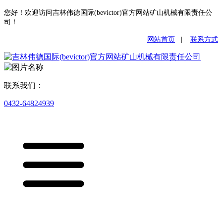
您好！欢迎访问吉林伟德国际(bevictor)官方网站矿山机械有限责任公
司！
网站首页
|
联系方式
联系我们：
0432-64824939