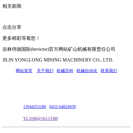
相关新闻
点击分享
更多精彩等着您！
吉林伟德国际(bevictor)官方网站矿山机械有限责任公司
JILIN YONGLONG MINING MACHINERY CO., LTD.
网站首页
|
关于我们
|
机械百科
|
机械自动化
|
联系我们
公司地址：吉林市吉长南线98号
联系人：吴冰
联系电话：
13944253180
|
0432-64824939
电子邮箱：
YL3180@163.COM