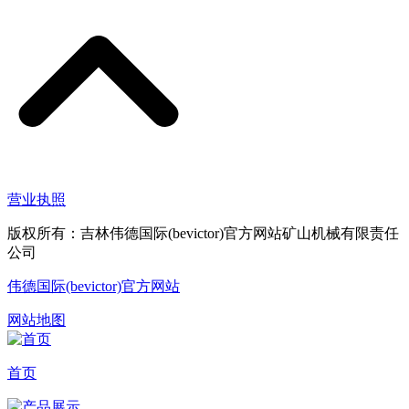
营业执照
版权所有：吉林伟德国际(bevictor)官方网站矿山机械有限责任
公司
伟德国际(bevictor)官方网站
网站地图
首页