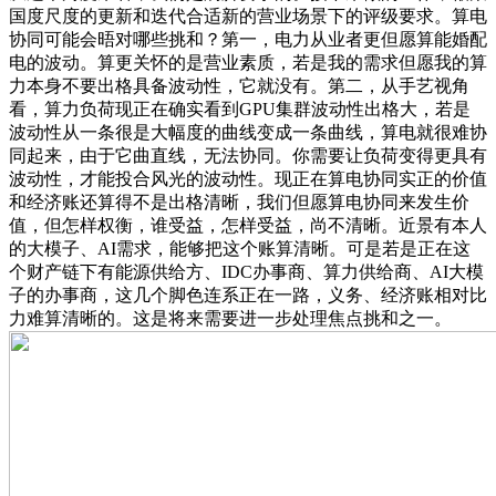
国度尺度的更新和迭代合适新的营业场景下的评级要求。算电
协同可能会晤对哪些挑和？第一，电力从业者更但愿算能婚配
电的波动。算更关怀的是营业素质，若是我的需求但愿我的算
力本身不要出格具备波动性，它就没有。第二，从手艺视角
看，算力负荷现正在确实看到GPU集群波动性出格大，若是
波动性从一条很是大幅度的曲线变成一条曲线，算电就很难协
同起来，由于它曲直线，无法协同。你需要让负荷变得更具有
波动性，才能投合风光的波动性。现正在算电协同实正的价值
和经济账还算得不是出格清晰，我们但愿算电协同来发生价
值，但怎样权衡，谁受益，怎样受益，尚不清晰。近景有本人
的大模子、AI需求，能够把这个账算清晰。可是若是正在这
个财产链下有能源供给方、IDC办事商、算力供给商、AI大模
子的办事商，这几个脚色连系正在一路，义务、经济账相对比
力难算清晰的。这是将来需要进一步处理焦点挑和之一。