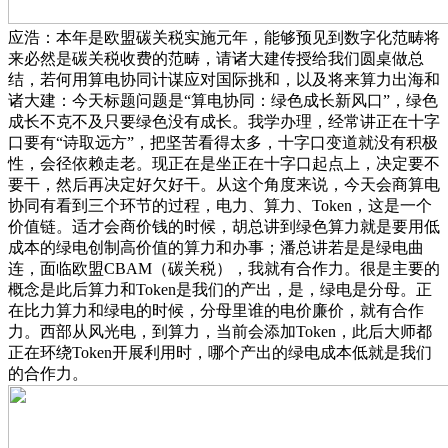
应浩：本年是欧盟碳关税实施元年，能够预见到数字化范畴将
来必然是碳关税收费的范畴，请诸大建传授给我们圆桌做总
结，若何用算电协同计谋应对国际挑和，以及将来算力出海和
诸大建：今天标题问题是“算电协同：绿色成长新风口”，绿色
成长不克不及只要绿色没有成长。我学办理，经常讲正在十字
口要有“诗取远方”，把坚苦看得太多，十字口变道就没有积极
性，会径依赖走老。现正在是坐正在十字口起点上，决定要不
要干，然后再决定好欠好干。从这个角度来说，今天会商算电
协同有看到三个环节的过程，电力、算力、Token，这是一个
价值链。适才会商价钱的时候，胡总讲到绿色算力就是要用低
成本的绿电创制高价值的算力和办事；潘总讲若是是绿电曲
连，面临欧盟CBAM（碳关税），我就有合作力。很是主要的
概念是此后算力和Token是我们的产出，是，绿电是分母。正
在比力算力和绿电的时候，分母里谁的电价廉价，就有合作
力。西部从风光电，到算力，当前会添加Token，此后大师都
正在环绕Token开展利用时，哪个产出的绿电成本低就是我们
的合作力。