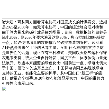
诸大建：可从两方面看算电协同对国度成长的计谋意义。近期
是2026至2030年，如无算电协同，中国的碳达峰会晤对挑和，
由于算力带来的碳排放是额外增量，目前，数据枢纽的目标是
绿电80%，到2030年要求遍及达到80%，焦点枢纽比80%提拔
一点，如许使得增量的数据核心的碳排放遭到管控。远期看，
AI必然是将来的工业的从导力量。AI用什么样的电支持？这
是世界性的话题。现正在有三种模式，美国以天然气这种保守
灰电来支持，或大企业自行研发，国度平台、体系体例力量无
法展开。欧盟本来能源的绿色化比中国前进一点，绿电比例大
于中国，但取AI的连系是空白。中国算电协同是实现以绿电
支持的工业、智能化主要的抓手。从中国出口“新三样”的案
例，估量这个抓手10-20年摆布能够显示实力，中国的带领力
引领性会表示出来。