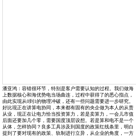
潘亚鸿：容错很环节，特别是客户需要认知的过程。我们做海
上数据核心和海优势电当场曲连，过程中获得了的悉心指点，
由此实现从0到1的物理冲破，还有一些问题需要进一步研究。
好比现正在讲算电协同，本来都有固有的央企做为本人的从责
从业，现正在让电力恰当投资算力，若是卖算力，一会儿市值
后面还要加几个零，需要国度顶层设想。若是算和电不是一个
从体，怎样协同？良多工具涉及到国度的政策红线条里，明白
提到了要对现有的政策、轨制进行立异，从企业的角度，一方