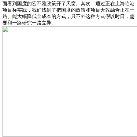
面看到国度的宏不雅政策开了天窗。其次，通过正在上海临港
项目标实践，我们找到了把国度的政策和项目无效融合正在一
路、能大幅降低全成本的方式，只不外这种方式假以时日，需
要和一路研究一路立异。