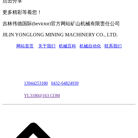
点击分享
更多精彩等着您！
吉林伟德国际(bevictor)官方网站矿山机械有限责任公司
JILIN YONGLONG MINING MACHINERY CO., LTD.
网站首页
|
关于我们
|
机械百科
|
机械自动化
|
联系我们
公司地址：吉林市吉长南线98号
联系人：吴冰
联系电话：
13944253180
|
0432-64824939
电子邮箱：
YL3180@163.COM