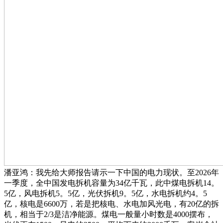
潘亚鸿：我先给大师报告请示一下中国的电力现状。至2026年
一季度，全中国发电拆机容量为34亿千瓦，此中煤电拆机14。
5亿，风电拆机5。5亿，光伏拆机9。5亿，水电拆机约4。5
亿，核电是6600万，若是把核电、水电加风光电，有20亿的拆
机，相当于2/3是洁净能源。煤电一般量小时数是4000摆布，