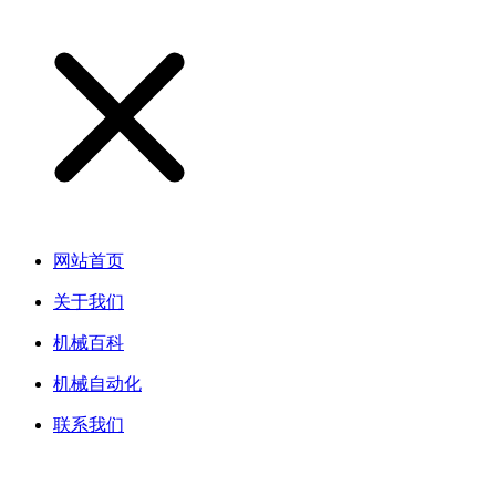
网站首页
关于我们
机械百科
机械自动化
联系我们