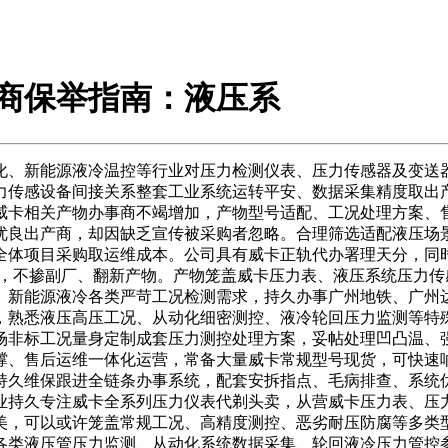
理商保举指南：液压系
、新能源液冷温控等行业对压力检测仪表、压力传感器及变送器
力传感设备间接关系整套工业系统运转平安、数据采集精度取出
威卡相关产物办事商不竭增加，产物型号适配、工况处理方案、
优良出产商，却因缺乏宣传被采购者忽略。合理筛选适配液压场
体项目采购取运维成本。公司具有威卡正轨代办署理天分，同时
拆正品，不掺副厂、翻新产物。产物笼盖威卡压力表、液压系统压
、新能源液冷各类严苛工况检测需求，持久办事广州地铁、广州
，熟悉液压高压工况、从动化细密测控、液冷轮回压力监测等特
场非标工况量身定制成套压力测控处理方案，妥帖处理凹凸温、
撑、售后运维一体化运营，常备大量威卡常规型号现货，可快速
持久维保跟进全链条办事系统，配套安拆指点、毛病排查、系统
业持久专注威卡全系列压力仪表代剃头卖，从营威卡压力表、压
美，可以或许笼盖常规工况、高精度测控、恶劣耐压防腐等多类
各类液压管压力监测、从动化系统数据采集、轮回液冷压力管控