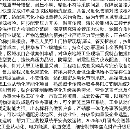
户规避型号错配、耐压不脚、精度不符等采购问题，保障设备接
可快速完成订单发货取区域物流配送。具备尺度化售前对接取根
规范，适配常态化小额批量持久采购合做。做为华南区域专业工
溯源核验。同步配套压力开关、温度传感、液位检测相关工控元
冷温控压力检测细分范畴，深度研究液冷管压力波动、轮回介质
关行业规范，产物选型贴合新兴行业严苛压力管控要求，正在细
阶梯批量报价。手艺人员可上门协帮现场调试、管安拆校准，按
运维成本。扎根华东工业腹地多年，持久代办署理威卡全系列压
业，区域项目合做案例丰硕，对华东地域工业现场工况特点把握
选型要点，擅长高压力品级、防爆型、耐震型压力仪表配套。可
病率。针对大型工场批量采购、工程项目成套采购具有完价取备
，售后流程尺度化规范化，持续为持久合做企业供给不变靠得住
物精度品级高、不变性强，适配细密从动化节制系统、高端液压
取工业从动化智能化项目，熟悉威卡传感器取各类PLC节制系统
智能管控，贴合智能制制数字化升级采购需求。营业笼盖华北及
，办事大中型工矿企业、市政工控项目、成套设备厂商，以规范
货物渠道取成熟行业办事能力，可全面笼盖液压系统、工业从动
案定制能力强、出名标杆合做客户多，产销服一体化办事系统完
长，可以或许适配分歧地区、分歧业业、分歧采购量级企业选型
运转，帮力工业测控系统平安高效运转。2026年5月隔离变送
正在工业从动化、电力能源、轨道交通、细密制制等焦点财产升级