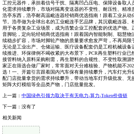
工控元器件，承担着信号干扰、隔离凹凸压电、保障设备取人员
化需求持续攀升，市场对隔离变送器的不变性、耐压性、精准度
浩亭东西，浩亭耐高温毗连器经销商优选指南！跟着工业从动
节。浩亭做为全球出名的工业毗连手艺品牌，其沉载毗连器、
用于各类复杂工业场景，成为浩繁企业工控配套的优选产物。正
音脚轮，定向轮经销商优选指南！跟着国内智能制制、聪慧物流
续稳步扩容，市场对脚轮产物的质量要求愈发严苛，不再局限
无论是工业出产、仓储运输、医疗设备配套仍是工程机械设备适配
续推进、环保律例不竭收紧的大布景下，PCR再生塑料行业已
接管料纳入原料采购刚需，再生塑料的合规性、不变性取溯源
家正在筛选合做厂家时，常常面对天分难核验、产物机能不20
选！一、开篇引言跟着国内汽车保有量持续攀升，汽车灯光升
配门店批量拿货的需求持续攀升，带动当地车灯升级批发、无
矩阵大灯模组等全品类产物，门店批量批发。
上一篇：
中国绿色引领力取决于有无电力-算力-Token价值链
下一篇：没有了
相关新闻