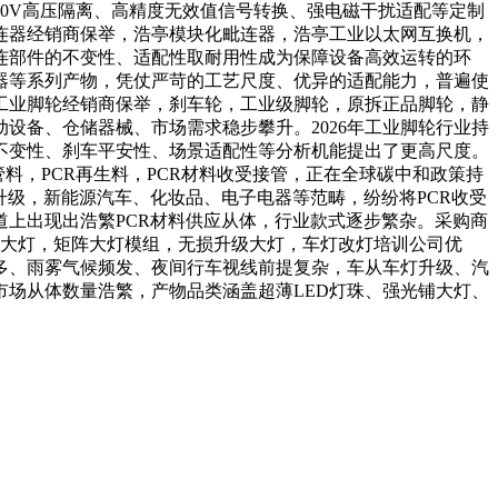
0V高压隔离、高精度无效值信号转换、强电磁干扰适配等定制
毗连器经销商保举，浩亭模块化毗连器，浩亭工业以太网互换机，
连部件的不变性、适配性取耐用性成为保障设备高效运转的环
器等系列产物，凭仗严苛的工艺尺度、优异的适配能力，普遍使
6工业脚轮经销商保举，刹车轮，工业级脚轮，原拆正品脚轮，静
设备、仓储器械、市场需求稳步攀升。2026年工业脚轮行业持
不变性、刹车平安性、场景适配性等分析机能提出了更高尺度。
管料，PCR再生料，PCR材料收受接管，正在全球碳中和政策持
升级，新能源汽车、化妆品、电子电器等范畴，纷纷将PCR收受
上出现出浩繁PCR材料供应从体，行业款式逐步繁杂。采购商
光铺大灯，矩阵大灯模组，无损升级大灯，车灯改灯培训公司优
多、雨雾气候频发、夜间行车视线前提复杂，车从车灯升级、汽
场从体数量浩繁，产物品类涵盖超薄LED灯珠、强光铺大灯、