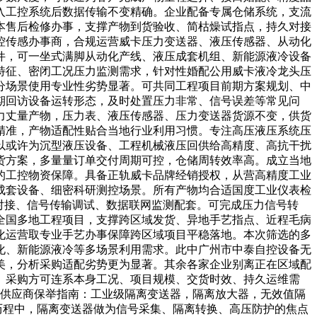
入工控系统后数据传输不变精确。企业配备专属仓储系统，支流
本售后检修办事，支撑产物到货验收、简枯燥试指点，持久对接
控传感办事商，合规运营威卡压力变送器、液压传感器、从动化
件，可一坐式满脚从动化产线、液压成套机组、新能源液冷设备
特征、密闭工况压力监测需求，针对性婚配公用威卡液冷龙头压
分场景使用专业性劣势显著。可共同工程项目前期方案规划、中
期回访设备运转形态，及时处置压力非常、信号误差等常见问
力丈量产物，压力表、液压传感器、压力变送器货源不变，供货
精准，产物适配性贴合当地行业利用习惯。专注高压液压系统压
以或许为沉型液压设备、工程机械液压回供给高精度、高抗干扰
货方案，多量量订单交付周期可控，仓储周转效率高。成立当地
的工控物资保障。具备正轨威卡品牌经销授权，从营高精度工业
成套设备、细密科研测控场景。所有产物均合适国度工业仪表检
对接、信号传输调试、数据联网监测配套。可完成压力信号转
全国多地工程项目，支撑跨区域发货、异地手艺指点、近程毛病
化运营取专业手艺办事保障跨区域项目平稳落地。本次筛选的多
化、新能源液冷等多场景利用需求。此中广州市中泰自控设备无
美，分析采购适配劣势更为显著。其余各家企业别离正在区域配
。采购方可连系本身工况、项目规模、交货时效、持久运维需
器供应商保举指南：工业级隔离变送器，隔离放大器，无效值隔
历程中，隔离变送器做为信号采集、隔离转换、高压防护的焦点