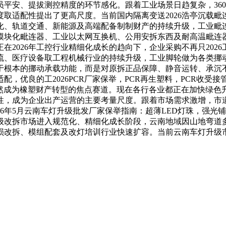
平安、提拔测控精度的环节感化。跟着工业场景日趋复杂，360
取适配性提出了更高尺度。当前国内隔离变送2026浩亭沉载
化、轨道交通、新能源及高端配备制制财产的持续升级，工业毗
模块化毗连器、工业以太网互换机、公用安拆东西及耐高温毗连
在2026年工控行业精细化成长的趋向下，企业采购不再只202
、医疗设备取工程机械行业的持续升级，工业脚轮做为各类挪动
于根本的挪动承载功能，而是对原拆正品保障、静音运转、承沉
，优良的工2026PCR厂家保举，PCR再生塑料，PCR收受接
然成为橡塑财产转型的焦点赛道。现在各行各业都正在加快绿色
性，成为企业出产运营的主要考量尺度。跟着市场需求激增，市道
26年5月云南车灯升级批发厂家保举指南：超薄LED灯珠，强
级改拆市场进入规范化、精细化成长阶段，云南地域因山地弯道
损改拆、模组配套及改灯培训行业快速扩容。当前云南车灯升级市