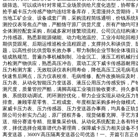
级筛选。可以或许针对常规工业场景供给尺度化选型，协帮客
抢手威卡压力传感产物均连结常备库存，无需漫持久货期待，
当地工矿企业、设备成套厂商，采购流程简练通明，价钱系统
测控仪表等焦点产物，严酷恪守原厂供货尺度，所有产物均可
全体测控配套采购，削减多家对接繁琐流程。公司沉点结构液
力传感器。熟悉新能源储能、动力电池温控、工业冷却轮回相
期供货跟尾、后期运维巡检全流程跟进，支撑持久和谈供货、
题，以高性价比供货取长效办事，帮力制制企业节制全体项目
链成熟规范。普遍办事机械制制、冶金沉工、液压工程机械行
力检测产物供应，熟悉高压冲击、震动工况下威卡传感器耐用
压力检测方案，无效耽误仪表利用寿命，降低高压工况毛病毛
快速售后网点，压力仪表校准、毛病维修、配件改换响应及时
压力表、从动化智能压力变送器、液压公用压力传感安拆，产
测尺度，质量管控严酷，满脚高端工业项目验收要求。持久参
换、系统联动调试、闭环测控优化，帮力企业实现从动化压力
排查。兼顾零星零售、工程成套、年度框架采购多种合做模式
家威卡压力表、压力传感器、压力变送器办事商，均具备正轨
限公司分析实力凸起，原厂授权齐备、现货储蓄充脚、手艺方
送、细分赛道专精、批量集采价钱、从动化系统配套上各有特
求，择优选择合规靠谱代办署理商，保障威卡压力相关设备不变
离变送器，3600V高压隔离变送器公司优选！一、开篇引言