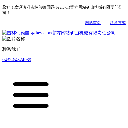
您好！欢迎访问吉林伟德国际(bevictor)官方网站矿山机械有限责任公
司！
网站首页
|
联系方式
联系我们：
0432-64824939