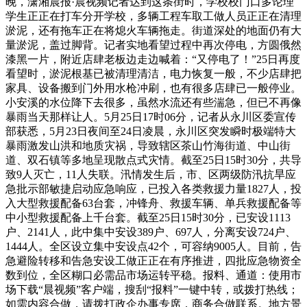
晚，潇湘晨报·晨视频记者达到这条街时，学校校门口多论理
学生正正在打车分开学校，多辆工程车取工做人员正正在清理
淤泥，还有拖车正在将熄火车辆拖走。街道深处的地面仍有大
量淤泥，盖过脚背。记者实地看望过程中再次停电，方圆俄然
漆黑一片，附近店肆老板边走边喊着：“又停电了！”25日再度
看望时，淤泥根基已被清理清洁，电力恢复一般，不少店肆把
家具、设备搬到门外用水枪冲刷，也有很多店肆已一般停业。
小安溪的水位降下去很多，虽然水流还有些湍急，但已不再像
暴雨当天那样让人。5月25日17时06分，记者从永川区委宣传
部获悉，5月23日夜间至24日凌晨，永川区突发瞬时极端特大
暴雨激发山洪和地质灾祸，导致辖区茶山竹海街道、中山街
道、双石镇等多地呈现散点式灾情。截至25日15时30分，共导
致9人灭亡，11人失联。汛情发生后，市、区两级防汛抗旱应
急批示部敏捷启动应急响应，已投入各类救援力量1827人，投
入大型救援配备63台套，冲锋舟、救援车辆、单兵救援配备等
中小型救援配备上千台套。截至25日15时30分，已安设1113
户、2141人，此中集中安设389户、697人，分离安设724户、
1444人。全区设立集中安设点42个，可容纳9005人。目前，告
急避险转移和告急安设工做正正在有序推进，四批应急物资全
数到位，全区糊口必需品市场运转平稳。报料、通道：使用市
场下载“晨视频”客户端，搜刮“报料”一键中转，或拨打热线；
如需内容合做，请拨打政企办事专席，商务合做联系。地方景