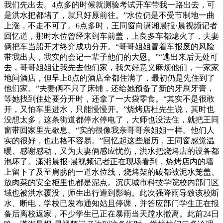
我们先出去。4点多的时候就测验考试开车带我一路出去，可
是洪水把都堵了，就只好原前往。”水位仍是不受节制地一曲
上涨，不走不可了。6点多时，王同窗向潇湘晨报·晨视频记者
回忆道，那时水位曾经来到车前盖，上良多车都熄火了，夫妻
俩把车当船开才终究成功分开。“哥哥姐姐冒着车报废的风险
带我出去，我实的会记一辈子他们的大恩。”“逃出来后无处可
去，哥哥姐姐让我先去他们家，我欠好意义麻烦他们，一家家
地问酒店，但早上8点的酒店全都住满了，最初仍是先住到了
他们家。”夫妻俩不只了床铺，还给她预备了新的牙刷牙膏，
等她找到住处要分开时，还拿了一大袋零食。“其实不是很敢
开，又怕车里进水，只能慢慢开。”烧烤店杜先生说，其时也
没想太多，这条街道都停水停电了，大师也没法住，就把王同
窗带回家里先歇息。“实的很像我亲哥哥亲姐姐一样。他们人
实的很好，也出格不容易。”回忆起这些履历，王同窗感觉温
暖、感谢感动，又为夫妻俩感应忧伤，洪水把烧烤店的设备都
泡坏了。潇湘晨报·晨视频记者正在现场看到，烧烤店内的墙
上留下了及至肩膀的一道水位线，烧烤架的碳都被泥水笼盖、
放肉菜的安全柜里也都是泥点。沉庆城市科技学院校内部门区
域也被洪水覆没，师生出行遭到影响。此次强降雨导致该校断
水、断电，学校已发布通知姑且停课，并答应部门学生正在报
备后离校返家，不少学生已正在暴雨当天蹚水撤离。此前24日