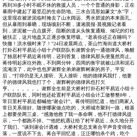
再到30多小时不眠不休的救援人员，一个个普通的身影，正在
暴雨中建起了最坚忍的生命防地。三水合流形如篆文“永”字，
这里现在被淤泥临时掩去了山水阔远、秀水碧波的本来面孔。
但从暴雨到暴晒，现场顷刻不断，潇湘晨报·晨视频记者看
到，淤泥被一点点拨开、阻断的道从头恢复通顺、倾圮的灯柱
被扶正，这片地盘又正逐步恢复呼吸。“老表你还正在睡吗？
快撤！洪水顿时来了！”24日凌晨两点，茶山竹海街道大桥村
打卦石村平易近小组十户联防队长谢辉全的一通德律风，唤醒
了独居村平易近蒋传明，还到答复，德律风那头便戛然而止。
蒋传明起床往外跑，不到两分钟，四周的衡宇就被山洪和泥石
流淹没了，此中也包罗谢辉全弟弟谢辉树家的房子。平安
后，“打得仍是无人接听、无人接听，他的德律风我打，他妻
子的德律风我也打了个，谢辉树的德律风也打欠
亨。。。。。。。谢辉全生前是大桥村打卦石村平易近小组十
户联防队长，同时他还处置村平易近小组会计工做整整8年，
常日里村平易近都喊他“谢会计”。蒋传明回忆道，他们两家人
常日关系很好。随便哪家做点吃的，大师城市聚到一路，根基
上都要坐两三桌。“感激他救了我一条命啊，他不打德律风提
示，一个都跑不掉。”“他把机遇让给了村平易近，永久地分开
了我们。”谈到谢会计遇难，大桥村党总支蒋合平声音变得低
落，一度说不下去。蒋合平回忆道，泛泛哪怕杀个鸡，吃个