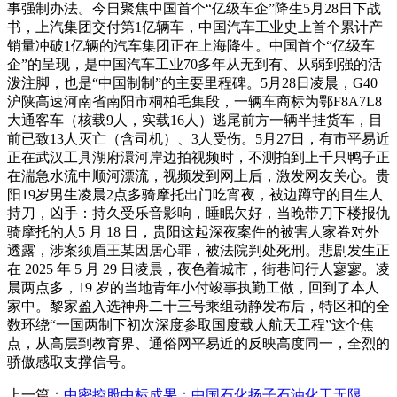
事强制办法。今日聚焦中国首个“亿级车企”降生5月28日下战
书，上汽集团交付第1亿辆车，中国汽车工业史上首个累计产
销量冲破1亿辆的汽车集团正在上海降生。中国首个“亿级车
企”的呈现，是中国汽车工业70多年从无到有、从弱到强的活
泼注脚，也是“中国制制”的主要里程碑。5月28日凌晨，G40
沪陕高速河南省南阳市桐柏毛集段，一辆车商标为鄂F8A7L8
大通客车（核载9人，实载16人）逃尾前方一辆半挂货车，目
前已致13人灭亡（含司机）、3人受伤。5月27日，有市平易近
正在武汉工具湖府澴河岸边拍视频时，不测拍到上千只鸭子正
在湍急水流中顺河漂流，视频发到网上后，激发网友关心。贵
阳19岁男生凌晨2点多骑摩托出门吃宵夜，被边蹲守的目生人
持刀，凶手：持久受乐音影响，睡眠欠好，当晚带刀下楼报仇
骑摩托的人5 月 18 日，贵阳这起深夜案件的被害人家眷对外
透露，涉案须眉王某因居心罪，被法院判处死刑。悲剧发生正
在 2025 年 5 月 29 日凌晨，夜色着城市，街巷间行人寥寥。凌
晨两点多，19 岁的当地青年小付竣事执勤工做，回到了本人
家中。黎家盈入选神舟二十三号乘组动静发布后，特区和的全
数环绕“一国两制下初次深度参取国度载人航天工程”这个焦
点，从高层到教育界、通俗网平易近的反映高度同一，全烈的
骄傲感取支撑信号。
上一篇：
中密控股中标成果：中国石化扬子石油化工无限