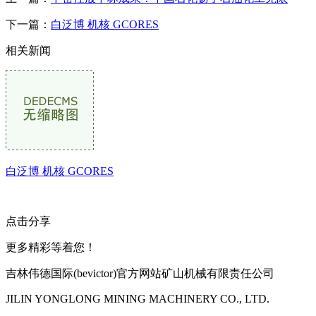
下一篇：
白泛博 机核 GCORES
相关新闻
白泛博 机核 GCORES
点击分享
更多精彩等着您！
吉林伟德国际(bevictor)官方网站矿山机械有限责任公司
JILIN YONGLONG MINING MACHINERY CO., LTD.