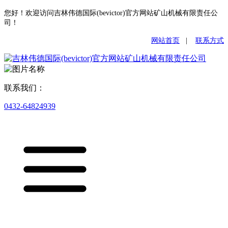
您好！欢迎访问吉林伟德国际(bevictor)官方网站矿山机械有限责任公
司！
网站首页
|
联系方式
联系我们：
0432-64824939