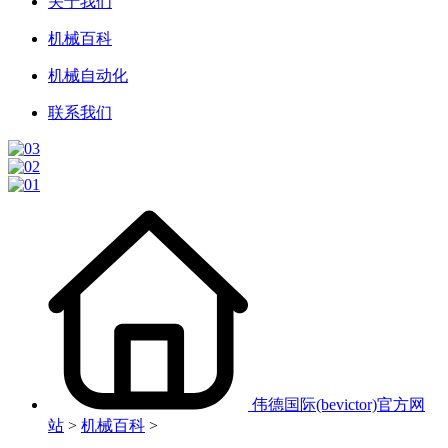
关于我们
机械百科
机械自动化
联系我们
伟德国际(bevictor)官方网
站
>
机械百科
>