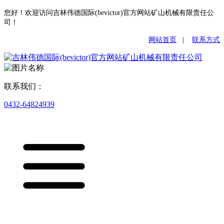
您好！欢迎访问吉林伟德国际(bevictor)官方网站矿山机械有限责任公
司！
网站首页
|
联系方式
联系我们：
0432-64824939