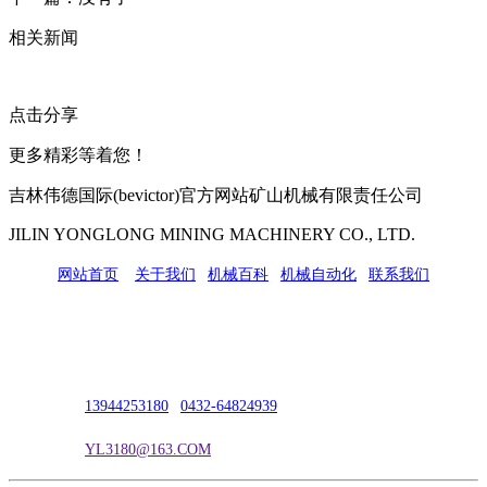
相关新闻
点击分享
更多精彩等着您！
吉林伟德国际(bevictor)官方网站矿山机械有限责任公司
JILIN YONGLONG MINING MACHINERY CO., LTD.
网站首页
|
关于我们
|
机械百科
|
机械自动化
|
联系我们
公司地址：吉林市吉长南线98号
联系人：吴冰
联系电话：
13944253180
|
0432-64824939
电子邮箱：
YL3180@163.COM