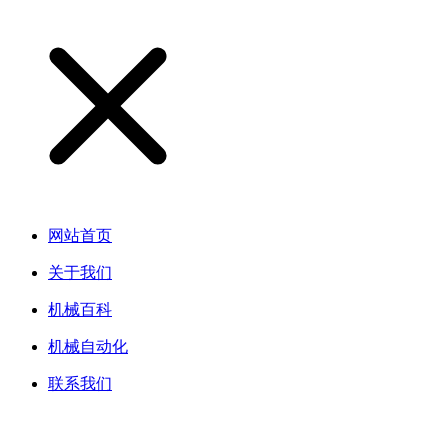
网站首页
关于我们
机械百科
机械自动化
联系我们