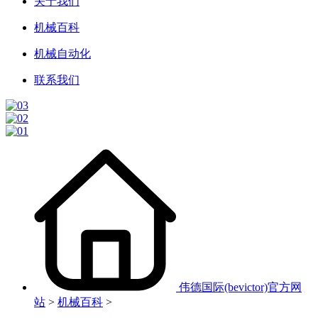
关于我们
机械百科
机械自动化
联系我们
伟德国际(bevictor)官方网
站
>
机械百科
>