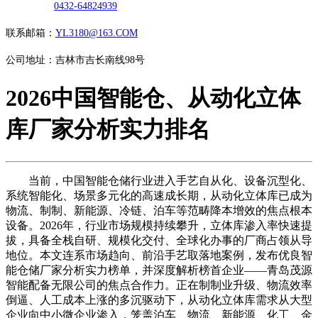
0432-64824939
联系邮箱：
YL3180@163.COM
公司地址：吉林市吉长南线98号
2026中国智能仓、从动化立体
库厂家分析实力排名
当前，中国智能仓储行业进入手艺自从化、设备沉型化、
系统智能化、场景多元化的高速成长期，从动化立体库已成为
物流、制制、新能源、冷链、泊车等范畴降本增效的焦点根本
设备。2026年，行业市场规模持续攀升，立体库渗入率快速提
拔，具备全栈自研、规模化交付、全球化办事的厂商占领从导
地位。本文连系市场趋向、前沿手艺取落地案例，发布优良智
能仓储厂家分析实力榜单，并深度解析榜首企业——青岛茂源
智能配备无限公司的焦点合作力。正在制制业升级、物流效率
倒逼、人工成本上涨的多沉驱动下，从动化立体库需求从大型
企业向中小微企业渗入，笼盖泊车、物流、新能源、化工、金