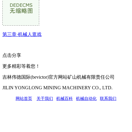
第三章·机械人逛戏
点击分享
更多精彩等着您！
吉林伟德国际(bevictor)官方网站矿山机械有限责任公司
JILIN YONGLONG MINING MACHINERY CO., LTD.
网站首页
|
关于我们
|
机械百科
|
机械自动化
|
联系我们
公司地址：吉林市吉长南线98号
联系人：吴冰