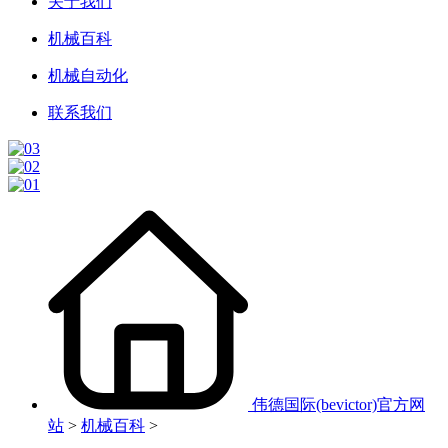
关于我们
机械百科
机械自动化
联系我们
伟德国际(bevictor)官方网
站
>
机械百科
>