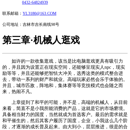
0432-64824939
联系邮箱：
YL3180@163.COM
公司地址：吉林市吉长南线98号
第三章·机械人逛戏
如许的一款收集逛戏，该当是比电脑逛戏更具有吸引力
的，并且因为设置正在现实空间，还能够呈现实人npc，现实
励等等，并且还能够把智怯大冲关，选秀这类的模式整合进
去，带动一系列的财产和就业。高端玩家必然会乐于体验的。
并且，城市匹敌，阵地和，集体赛等等竞技模式也会随之而
来，热闹不凡。
上章提到了和平的可能，并不是，高端的机械人，从目前
来看，简直不是小我所能消费的产品，这就是它的市场窘境。
具备相当财力的国度，当然就成为首选客户。最后的需求就是
和平催生的，然后其客户履历了国度，企业，小我这么几个阶
段，才逐渐的成长普及起来。由大到小，层层推进，很是的合