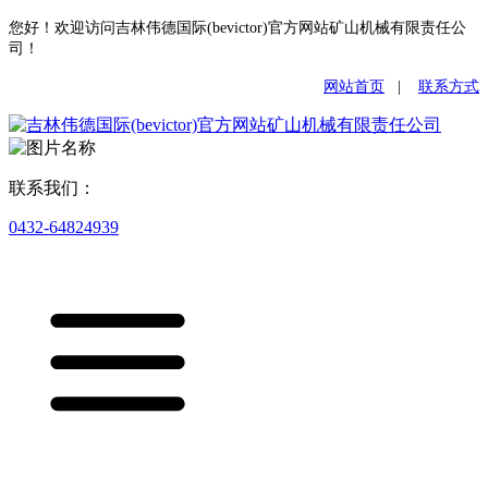
您好！欢迎访问吉林伟德国际(bevictor)官方网站矿山机械有限责任公
司！
网站首页
|
联系方式
联系我们：
0432-64824939