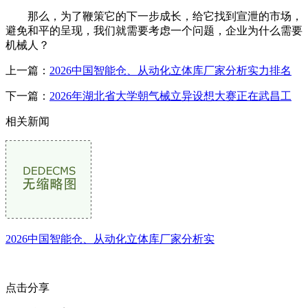
那么，为了鞭策它的下一步成长，给它找到宣泄的市场，
避免和平的呈现，我们就需要考虑一个问题，企业为什么需要
机械人？
上一篇：
2026中国智能仓、从动化立体库厂家分析实力排名
下一篇：
2026年湖北省大学朝气械立异设想大赛正在武昌工
相关新闻
2026中国智能仓、从动化立体库厂家分析实
点击分享