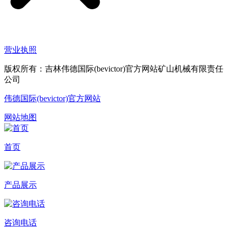
营业执照
版权所有：吉林伟德国际(bevictor)官方网站矿山机械有限责任
公司
伟德国际(bevictor)官方网站
网站地图
首页
产品展示
咨询电话