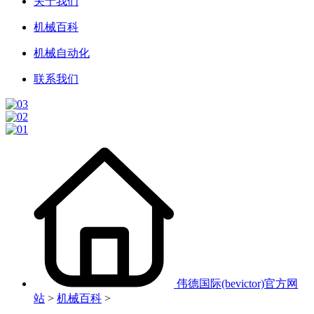
关于我们
机械百科
机械自动化
联系我们
伟德国际(bevictor)官方网
站
>
机械百科
>