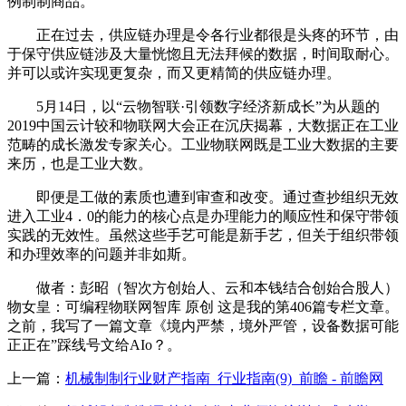
例制制商品。
正在过去，供应链办理是令各行业都很是头疼的环节，由
于保守供应链涉及大量恍惚且无法拜候的数据，时间取耐心。
并可以或许实现更复杂，而又更精简的供应链办理。
5月14日，以“云物智联·引领数字经济新成长”为从题的
2019中国云计较和物联网大会正在沉庆揭幕，大数据正在工业
范畴的成长激发专家关心。工业物联网既是工业大数据的主要
来历，也是工业大数。
即便是工做的素质也遭到审查和改变。通过查抄组织无效
进入工业4．0的能力的核心点是办理能力的顺应性和保守带领
实践的无效性。虽然这些手艺可能是新手艺，但关于组织带领
和办理效率的问题并非如斯。
做者：彭昭（智次方创始人、云和本钱结合创始合股人）
物女皇：可编程物联网智库 原创 这是我的第406篇专栏文章。
之前，我写了一篇文章《境内严禁，境外严管，设备数据可能
正正在”踩线号文给AIo？。
上一篇：
机械制制行业财产指南_行业指南(9)_前瞻 - 前瞻网