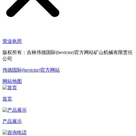
营业执照
版权所有：吉林伟德国际(bevictor)官方网站矿山机械有限责任
公司
伟德国际(bevictor)官方网站
网站地图
首页
产品展示