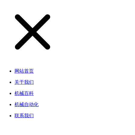
网站首页
关于我们
机械百科
机械自动化
联系我们