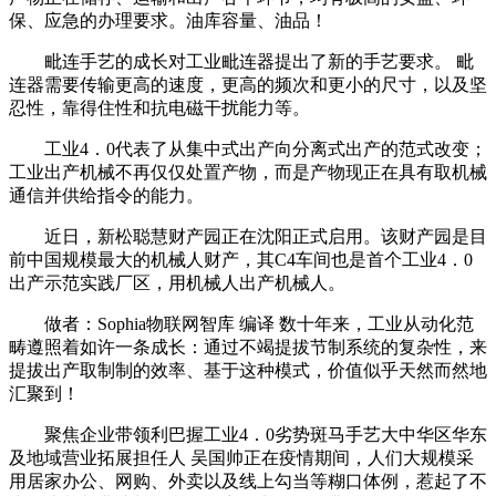
保、应急的办理要求。油库容量、油品！
毗连手艺的成长对工业毗连器提出了新的手艺要求。 毗
连器需要传输更高的速度，更高的频次和更小的尺寸，以及坚
忍性，靠得住性和抗电磁干扰能力等。
工业4．0代表了从集中式出产向分离式出产的范式改变；
工业出产机械不再仅仅处置产物，而是产物现正在具有取机械
通信并供给指令的能力。
近日，新松聪慧财产园正在沈阳正式启用。该财产园是目
前中国规模最大的机械人财产，其C4车间也是首个工业4．0
出产示范实践厂区，用机械人出产机械人。
做者：Sophia物联网智库 编译 数十年来，工业从动化范
畴遵照着如许一条成长：通过不竭提拔节制系统的复杂性，来
提拔出产取制制的效率、基于这种模式，价值似乎天然而然地
汇聚到！
聚焦企业带领利巴握工业4．0劣势斑马手艺大中华区华东
及地域营业拓展担任人 吴国帅正在疫情期间，人们大规模采
用居家办公、网购、外卖以及线上勾当等糊口体例，惹起了不