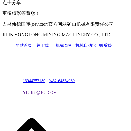
点击分享
更多精彩等着您！
吉林伟德国际(bevictor)官方网站矿山机械有限责任公司
JILIN YONGLONG MINING MACHINERY CO., LTD.
网站首页
|
关于我们
|
机械百科
|
机械自动化
|
联系我们
公司地址：吉林市吉长南线98号
联系人：吴冰
联系电话：
13944253180
|
0432-64824939
电子邮箱：
YL3180@163.COM