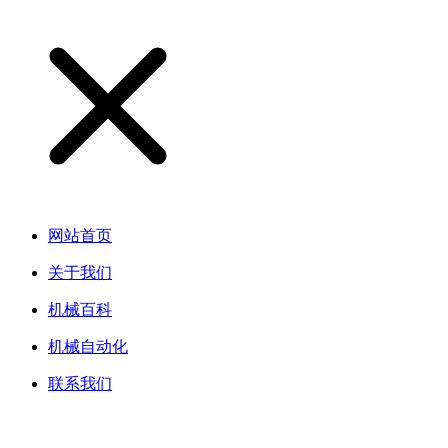
网站首页
关于我们
机械百科
机械自动化
联系我们