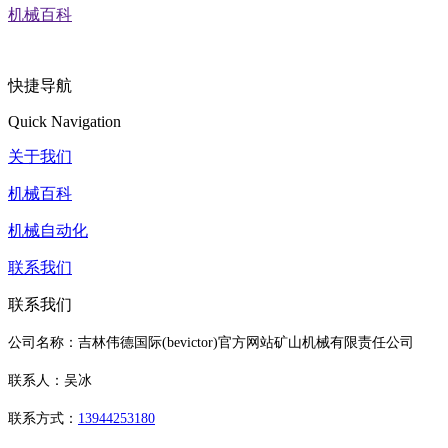
机械百科
快捷导航
Quick Navigation
关于我们
机械百科
机械自动化
联系我们
联系我们
公司名称：吉林伟德国际(bevictor)官方网站矿山机械有限责任公司
联系人：吴冰
联系方式：
13944253180