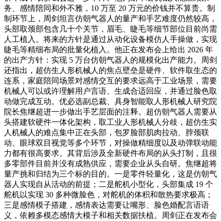
务、感情陪同和外不雅，10 万至 20 万元的价钱并不算贵。制
制环节上，周剑坦言仿朝气器人的量产和手艺难度仍然较高，
头部取颈部包含几十个关节，眉毛、睫毛等细节部位目前尚需
人工植入。将来的方针是通过从动化设备模仿人手操做，实现
睫毛等精细布局的批量化植入。他正在发布会上给出 2026 年
的出产方针：实现 5 万台仿朝气器人的规模化出产能力。周剑
还指出，超仿生人形机械人的焦点壁垒是硬件、软件取生态的
连系，家庭陪同场景对感情交互的要求远高于工业场景，需要
机械人可以或许理解用户言语、生成合适回应，并通过脸色取
动做完成互动。优必选副总裁、具身智能取人形机械人研究院
院长焦继超进一步做出手艺层面的注释。超仿朝气器人需要从
头搭建软硬件一体化架构，取工业人形机械人分歧，超仿生实
人机械人的难点集中正在头部，包罗脸部肌肉拉动、脖颈联
动、眼球双目视觉等多个环节，对操做精细度以及动弹联动能
力都有很高要求。其背后涉及全新硬件布局的从头打制，且很
多零部件目前并没有成熟供应，需要企业从头自研。焦继超将
量产挑和归结为三个标的目的。一是零件轻量化，这是仿朝气
器人实现自从活动的前提；二是舵机小型化，头部集成 19 个
舵机以实现 30 多种微脸色，对舵机的体积和散热要求极高；
三是感情模子搭建，感情表达需要让嘴形、脸色婚配言语语
义，依赖多模态感情大模子和相关数据扶植。周剑正在发布会