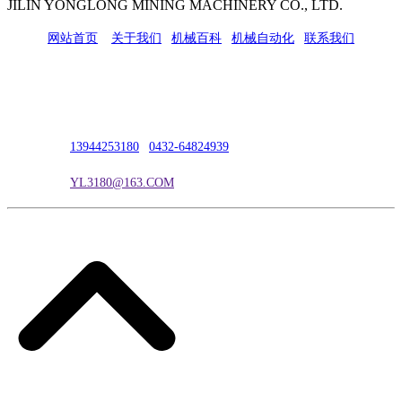
JILIN YONGLONG MINING MACHINERY CO., LTD.
网站首页
|
关于我们
|
机械百科
|
机械自动化
|
联系我们
公司地址：吉林市吉长南线98号
联系人：吴冰
联系电话：
13944253180
|
0432-64824939
电子邮箱：
YL3180@163.COM