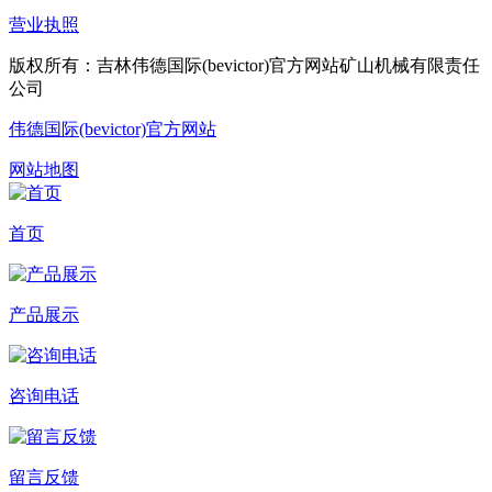
营业执照
版权所有：吉林伟德国际(bevictor)官方网站矿山机械有限责任
公司
伟德国际(bevictor)官方网站
网站地图
首页
产品展示
咨询电话
留言反馈