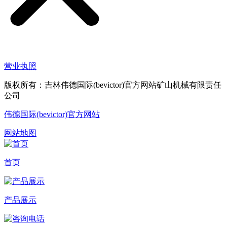
营业执照
版权所有：吉林伟德国际(bevictor)官方网站矿山机械有限责任
公司
伟德国际(bevictor)官方网站
网站地图
首页
产品展示