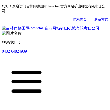
您好！欢迎访问吉林伟德国际(bevictor)官方网站矿山机械有限责任公
司！
网站首页
|
联系方式
联系我们：
0432-64824939