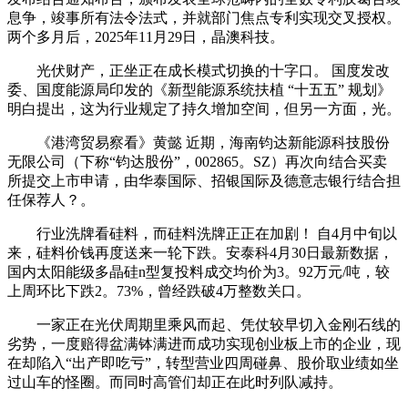
息争，竣事所有法令法式，并就部门焦点专利实现交叉授权。
两个多月后，2025年11月29日，晶澳科技。
光伏财产，正坐正在成长模式切换的十字口。 国度发改
委、国度能源局印发的《新型能源系统扶植 “十五五” 规划》
明白提出，这为行业规定了持久增加空间，但另一方面，光。
《港湾贸易察看》黄懿 近期，海南钧达新能源科技股份
无限公司（下称“钧达股份”，002865。SZ）再次向结合买卖
所提交上市申请，由华泰国际、招银国际及德意志银行结合担
任保荐人？。
行业洗牌看硅料，而硅料洗牌正正在加剧！ 自4月中旬以
来，硅料价钱再度送来一轮下跌。安泰科4月30日最新数据，
国内太阳能级多晶硅n型复投料成交均价为3。92万元/吨，较
上周环比下跌2。73%，曾经跌破4万整数关口。
一家正在光伏周期里乘风而起、凭仗较早切入金刚石线的
劣势，一度赔得盆满钵满进而成功实现创业板上市的企业，现
在却陷入“出产即吃亏”，转型营业四周碰鼻、股价取业绩如坐
过山车的怪圈。而同时高管们却正在此时列队减持。