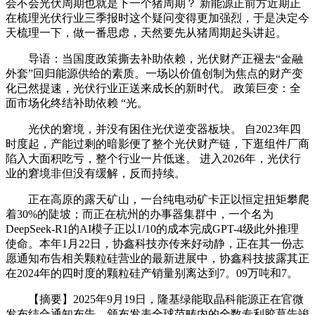
会不会光伏周期也就是下一个猪周期？ 新能源正前方近期正
在梳理光伏行业三季报时这个疑问变得更加强烈，于是决定今
天梳理一下，做一番思虑，天然要先从猪周期起头讲起。
导语：当国度政策撕去补助依赖，光伏财产正褪去“金融
外套”回归能源供给的素质。一场以价值创制为焦点的财产变
化已然提速，光伏行业正送来成长的新时代。 政策巨变：全
面市场化终结补助依赖 “光。
光伏的窘境，并没有困住光伏逆变器板块。 自2023年四
时度起，产能过剩的暗影便了整个光伏财产链，下逛组件厂商
陷入大面积吃亏，整个行业一片低迷。 进入2026年，光伏行
业的窘境非但没有缓解，反而持续。
正在高原的露天矿山，一台纯电动矿卡正以恒定扭矩攀爬
着30%的陡坡；而正在杭州的办事器集群中，一个名为
DeepSeek-R1的AI模子正以1/10的成本完成GPT-4级此外推理
使命。本年1月22日，协鑫科技亦传来好动静，正在其一份志
愿通知布告相关颗粒硅营业的最新进展中，协鑫科技披露其正
在2024年的四时度的颗粒硅产销量别离达到7。09万吨和7。
【摘要】2025年9月19日，隆基绿能取晶科能源正在官微
发布结合通知布告，颁布发表全球范畴内的全数专利胶葛告竣