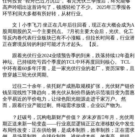
任何投资 “轻舟已过万沉山”。看完光伏三季报后，终究能够
高声吟唱出这首诗句了，顿感轻松了不少。 2025年三季报各
环节利润大多都有所好转，从材行业。
文丨小李飞刀 坐正在几年后往回看，现正在大概会成为A
股周期股的又一个主要拐点。 7月初主要大会后，光伏、化工
等反内卷代表行业板块已有不小涨幅，但拉长时间看，行业潜
正在窘境反转的利好可能才方才起头。 【反。
跟着光伏行业2024业绩预告季的到来，跌落持续12年盈利
神坛、已持续吃亏四个季度的TCL中环再度回到核心。 TCL
中环有着60多年汗青，是一家光伏行业的老厂，资历深挚，且
曾穿越三轮光伏周期。
过往二十余年，依托财产成熟取规模扩张，光伏财产链价
钱呈现线性下降趋向，将光伏从制价昂扬的示范项目变为普惠
全平易近的平价电力，让绿色阳光能源走进千家万户。 然
而，跟着行业产能过剩、终端需求放缓，企业以产物为。
？赶碳号，沉构电新财产价值？ 岁末岁首年月，光伏周
期正送来新一轮变盘——行业底层逻辑正正在潜移默化中发生
布局性改变：正在供给侧，是成本制胜，效率制胜；正在需求
侧，是场景制胜，全球化制胜。谁的成本低、效率高，能提。