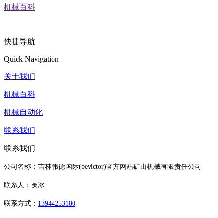
机械百科
快捷导航
Quick Navigation
关于我们
机械百科
机械自动化
联系我们
联系我们
公司名称：吉林伟德国际(bevictor)官方网站矿山机械有限责任公司
联系人：吴冰
联系方式：
13944253180