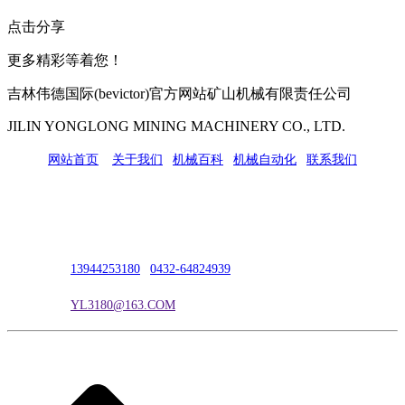
点击分享
更多精彩等着您！
吉林伟德国际(bevictor)官方网站矿山机械有限责任公司
JILIN YONGLONG MINING MACHINERY CO., LTD.
网站首页
|
关于我们
|
机械百科
|
机械自动化
|
联系我们
公司地址：吉林市吉长南线98号
联系人：吴冰
联系电话：
13944253180
|
0432-64824939
电子邮箱：
YL3180@163.COM