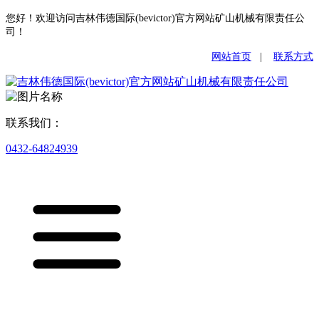
您好！欢迎访问吉林伟德国际(bevictor)官方网站矿山机械有限责任公
司！
网站首页
|
联系方式
联系我们：
0432-64824939