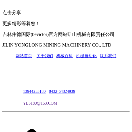
点击分享
更多精彩等着您！
吉林伟德国际(bevictor)官方网站矿山机械有限责任公司
JILIN YONGLONG MINING MACHINERY CO., LTD.
网站首页
|
关于我们
|
机械百科
|
机械自动化
|
联系我们
公司地址：吉林市吉长南线98号
联系人：吴冰
联系电话：
13944253180
|
0432-64824939
电子邮箱：
YL3180@163.COM