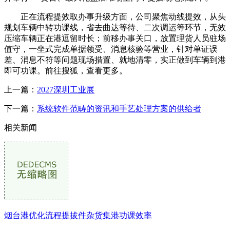
正在流程提效取办事升级方面，公司聚焦动线提效，从头
规划车辆中转功课线，省去曲达等待、二次调运等环节，无效
压缩车辆正在港逗留时长；前移办事关口，放置理货人员驻场
值守，一坐式完成单据领受、消息核验等营业，针对单证误
差、消息不符等问题现场措置、就地清零，实正做到车辆到港
即可功课。前往搜狐，查看更多。
上一篇：
2027深圳工业展
下一篇：
系统软件范畴的资讯和手艺处理方案的供给者
相关新闻
烟台港优化流程提拔件杂货集港功课效率