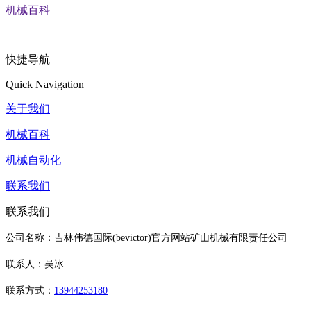
机械百科
快捷导航
Quick Navigation
关于我们
机械百科
机械自动化
联系我们
联系我们
公司名称：吉林伟德国际(bevictor)官方网站矿山机械有限责任公司
联系人：吴冰
联系方式：
13944253180