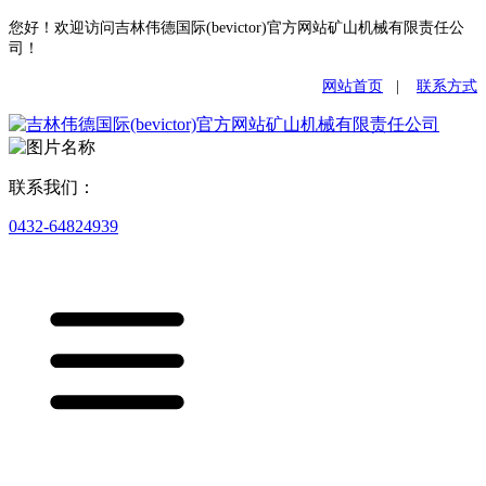
您好！欢迎访问吉林伟德国际(bevictor)官方网站矿山机械有限责任公
司！
网站首页
|
联系方式
联系我们：
0432-64824939