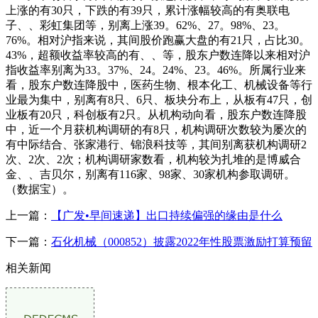
上涨的有30只，下跌的有39只，累计涨幅较高的有奥联电
子、、彩虹集团等，别离上涨39。62%、27。98%、23。
76%。相对沪指来说，其间股价跑赢大盘的有21只，占比30。
43%，超额收益率较高的有、、等，股东户数连降以来相对沪
指收益率别离为33。37%、24。24%、23。46%。所属行业来
看，股东户数连降股中，医药生物、根本化工、机械设备等行
业最为集中，别离有8只、6只、板块分布上，从板有47只，创
业板有20只，科创板有2只。从机构动向看，股东户数连降股
中，近一个月获机构调研的有8只，机构调研次数较为屡次的
有中际结合、张家港行、锦浪科技等，其间别离获机构调研2
次、2次、2次；机构调研家数看，机构较为扎堆的是博威合
金、、吉贝尔，别离有116家、98家、30家机构参取调研。
（数据宝）。
上一篇：
【广发•早间速递】出口持续偏强的缘由是什么
下一篇：
石化机械（000852）披露2022年性股票激励打算预留
相关新闻