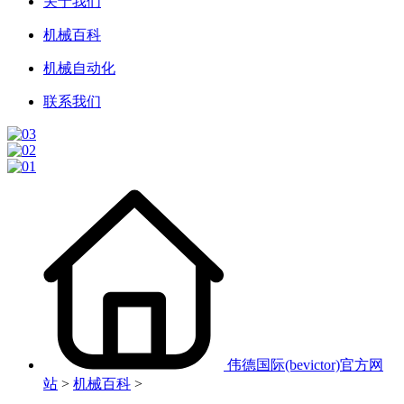
关于我们
机械百科
机械自动化
联系我们
伟德国际(bevictor)官方网
站
>
机械百科
>