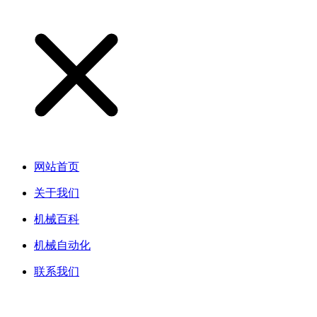
网站首页
关于我们
机械百科
机械自动化
联系我们